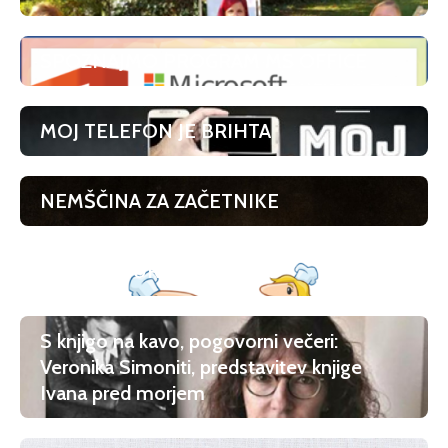
SPOZNAJMO PROGRAM MS OFFICE
MOJ TELEFON JE BRIHTA
NEMŠČINA ZA ZAČETNIKE
MEDKULTURNA KUHINJA
S knjigo na kavo, pogovorni večeri:
Veronika Simoniti, predstavitev knjige
Ivana pred morjem