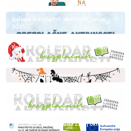
Koledar brezplačnih aktivnosti | januar
2025
Koledar brezplačnih aktivnosti | december
2024
Krompirjeve počitnice na ZLU
Koledar brezplačnih aktivnosti | november
2024
Brezplačne aktivnosti na ZLU | oktober