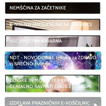
NEMŠČINA ZA ZAČETNIKE
E-NGLISH (ANGLEŠČINA NA DALJAVO)
VGC SPLETNA KAVARNA
NDT - NOVODOBNE tehnike za ZDRAVO
in SREČNO življenje
ŽENSKE IN MOŠKI TER KAKO
GENIALNO RAVNATI DRUG Z DRUGIM
IZDELAVA PRAZNIČNIH E-VOŠČILNIC