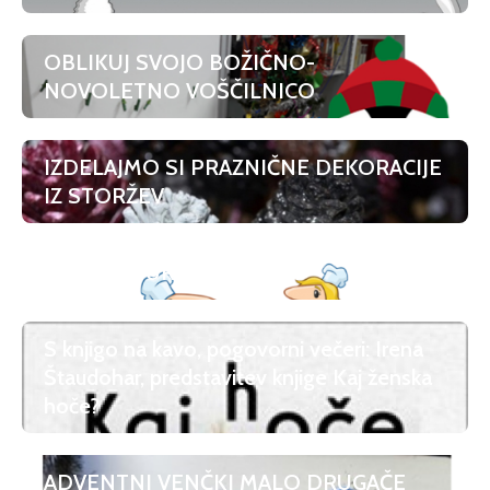
OBLIKUJ SVOJO BOŽIČNO-
NOVOLETNO VOŠČILNICO
IZDELAJMO SI PRAZNIČNE DEKORACIJE
IZ STORŽEV
MEDKULTURNA KUHINJA
S knjigo na kavo, pogovorni večeri: Irena
Štaudohar, predstavitev knjige Kaj ženska
hoče?
ADVENTNI VENČKI MALO DRUGAČE