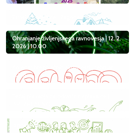
Zimske počitnice | Zagorje in Trbovlje
Ohranjanje življenjskega ravnovesja | 12. 2.
2026 | 10.00
Koledar brezplačnih aktivnosti | februar
2026
Tečaj plavanja za odrasle neplavalce |
BREZPLAČNO
Izpostavljamo v januarju 2026