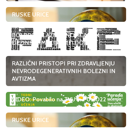
RUSKE URICE
BOJ PROTI LAŽNIM NOVICAM IN
DEZINFORMACIJAM (FI.DO)
RAZLIČNI PRISTOPI PRI ZDRAVLJENJU
NEVRODEGENERATIVNIH BOLEZNI IN
AVTIZMA
VIDEO: Povabilo na TVU in PU 2022
RUSKE URICE