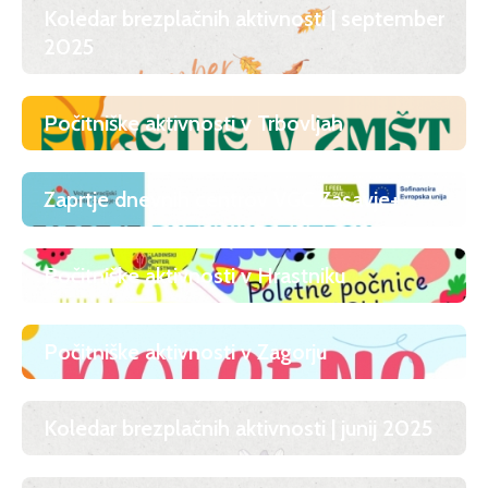
Koledar brezplačnih aktivnosti | september
2025
Počitniške aktivnosti v Trbovljah
Zaprtje dnevnih centrov VGC Zasavje+
Počitniške aktivnosti v Hrastniku
Počitniške aktivnosti v Zagorju
Koledar brezplačnih aktivnosti | junij 2025