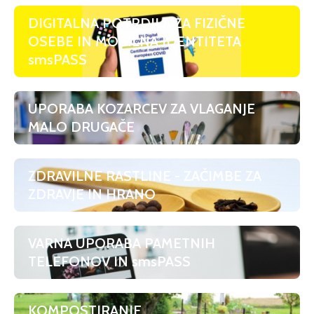
DIGITALNA POTRDILA ZA FIZIČNE
OSEBE IN MOBILNA IDENTITETA
smsPASS
UPORABA KOZARCEV ZA VLAGANJE
MALO DRUGAČE
ZDRAVILNE RASTLINE - ZAČIMBE ZA
ZDRAVJE IN HRANO
VARNA UPORABA PAMETNIH
TELEFONOV IN smsPASS
KOMPOSTIRANJE