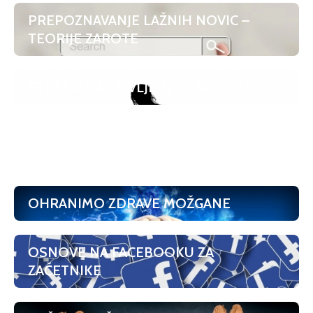
PREPOZNAVANJE LAŽNIH NOVIC –
TEORIJE ZAROTE
STRES – NAŠ ŽIVLJENJSKI SOPOTNIK
SLOVENŠČINA V ŽIVO (POGOVORNA
DELAVNICA)
OHRANIMO ZDRAVE MOŽGANE
OSNOVE NA FACEBOOKU ZA
ZAČETNIKE