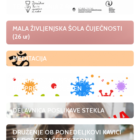
TEDEN PISANJA Z ROKO 2021
MALA ŽIVLJENJSKA ŠOLA ČUJEČNOSTI
(26 ur)
MEDITACIJA
OKREPIMO IMUNSKI SISTEM IN
PREPREČIMO BOLEZEN
DELAVNICA POSLIKAVE STEKLA
DRUŽENJE OB PONEDELJKOVI KAVICI