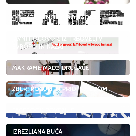
OD LAŽNIH NOVIC DO KAOSA
JAVNI POGOVOR: IZ TRBOVELJ V
EVROPO IN NAZAJ
MAKRAME MALO DRUGAČE
ZBERI POGUM IN PRIDI NA ZOOM
FACEBOOK POVEZUJE
IZREZLJANA BUČA