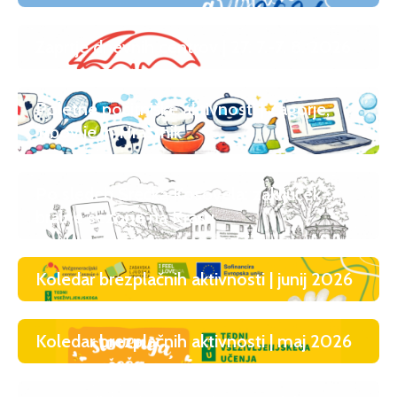
Zaprtje dnevnih centrov | 27. 7.-7. 8. 2026
Poletne počitniške aktivnosti | Zagorje,
Trbovlje in Hrastnik
Po sledeh Srečka Kosovela: zaključek
bralne sezone na Krasu
Koledar brezplačnih aktivnosti | junij 2026
Koledar brezplačnih aktivnosti | maj 2026