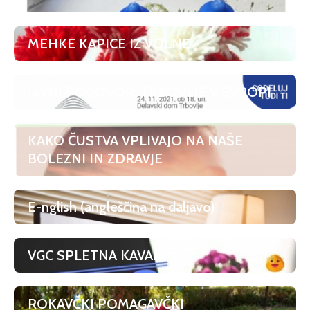
MEHKE KAPICE IZ VOLNE
JAVNI POGOVOR: TRBOVLJE V EVROPI
KAKO ČUSTVA VPLIVAJO NA NAŠE
BOLEZNI IN ZDRAVJE
E-nglish (angleščina na daljavo)
VGC SPLETNA KAVARNA
ROKAVČKI POMAGAVČKI