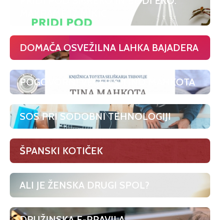
PRIDI POD SMREKO IN BODI EKO:
MAKRAME IZ MIKIC
DOMAČA OSVEŽILNA LAHKA BAJADERA
POGOVORNI VEČER S TINO MAHKOTA
SOS PRI SODOBNI TEHNOLOGIJI
ŠPANSKI KOTIČEK
ALI JE ŽENSKA DRUGI SPOL?
DRUŽINSKA E-PRAVILA