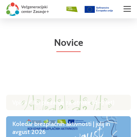
Novice
Vpis v CICI plezanje za otroke (4–5 let)
Koledar brezplačnih aktivnosti | julij in
avgust 2026