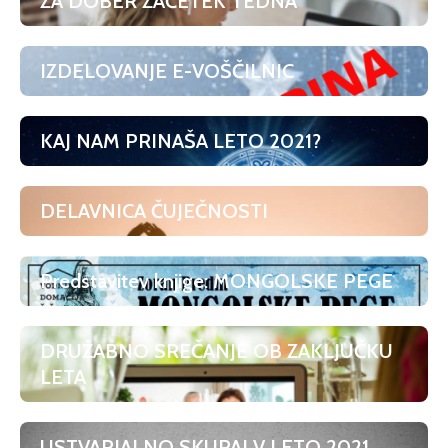
ZA DOBER ZAČETEK TEDNA
IZDELOVANJE E-VOŠČILNIC
KAJ NAM PRINAŠA LETO 2021?
DELAVNICA ČUJEČNOSTI
Predstavitev knjige: MONGOLSKE PEGE
DRUŽABNO SREČANJE OB ZAKLJUČKU
LETA
USTVARJALNO SKUPAJ V LETO 2021