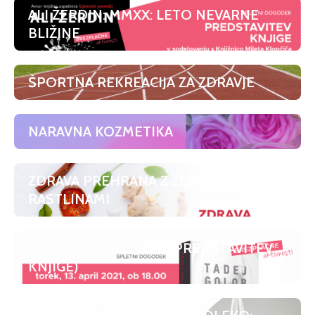
ALI ŽERDIN: MMXX: LETO NEVARNE
BLIŽINE
ŠPORTNA REKREACIJA ZA ZDRAVJE
NARAVNA KOZMETIKA
ZDRAVA PREHRANA Z ZDRAVILNIMI
RASTLINAMI
TADEJ GOLOB: VIRUS (PREDSTAVITEV
KNJIGE)