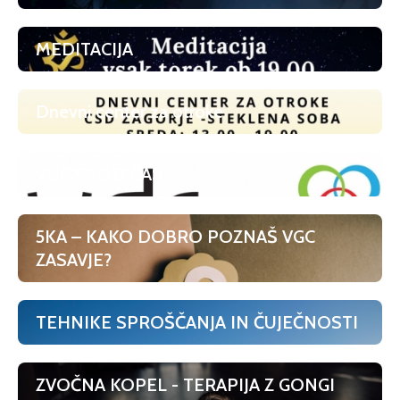
MEDITACIJA
Dnevni center za otroke
VDC SKOZI ČAS
5KA – KAKO DOBRO POZNAŠ VGC
ZASAVJE?
TEHNIKE SPROŠČANJA IN ČUJEČNOSTI
ZVOČNA KOPEL - TERAPIJA Z GONGI