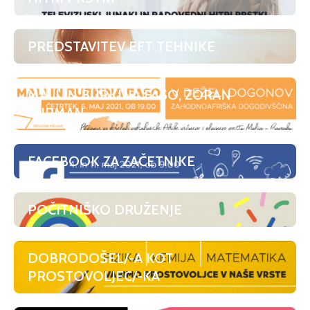
PREDSTAVITEV EFT TEHNIKE
MALI IN BURKINA FASO, ZORAN
FURMAN
FACEBOOK ZA ZAČETNIKE
POČITNIŠKO DRUŽENJE
DOBRODOŠEL/-A KOT
PROSTOVOLJEC/-KA