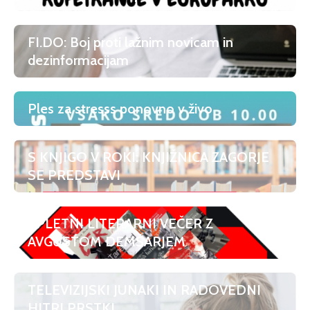
FI.DO: Boj proti lažnim novicam in
dezinformacijam
Ples za stresss ponovno v živo
S KNJIGO V ROKI: KNJIŽNICA ZAGORJE
SE PREDSTAVI
SPLETNI LITERARNI VEČER Z
AVGUSTOM DEMŠARJEM
TELEVIZIJSKI JUNAKI IN RADOVEDNI
HITRI PRSTKI