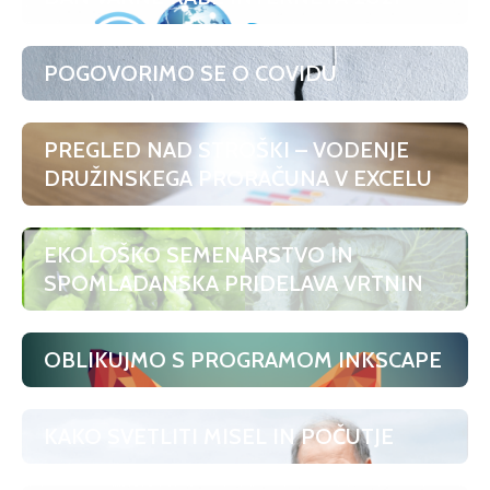
POGOVORIMO SE O COVIDU
PREGLED NAD STROŠKI – VODENJE
DRUŽINSKEGA PRORAČUNA V EXCELU
EKOLOŠKO SEMENARSTVO IN
SPOMLADANSKA PRIDELAVA VRTNIN
OBLIKUJMO S PROGRAMOM INKSCAPE
KAKO SVETLITI MISEL IN POČUTJE