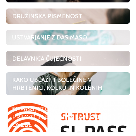
DRUŽINSKA PISMENOST
USTVARJANJE Z DAS MASO
DELAVNICA ČUJEČNOSTI
KAKO UBLAŽITI BOLEČINE V
HRBTENICI, KOLKU IN KOLENIH
SI-PASS, STORITEV ZA SPLETNO
PRIJAVO IN E-PODPIS ZA FIZIČNE
OSEBE