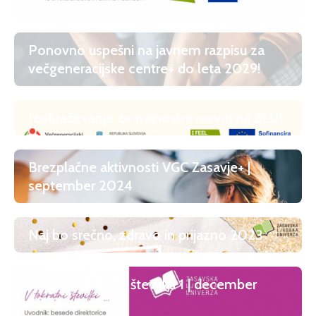
2024
Ponovno uspešni na javnem razpisu za
večgeneracijske centre+ do leta 2029!
Izobraževanje za trajnostni razvoj na ZLU!
Brezplačne aktivnosti VGC Zasavje+ |
september 2024
Naj bo srečno, zdravo in prijazno 2023
E-novičnik ZLU | številka 1 | december
2022