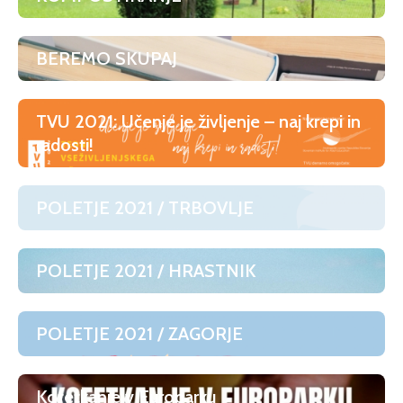
BEREMO SKUPAJ
TVU 2021: Učenje je življenje – naj krepi in
radosti!
POLETJE 2021 / TRBOVLJE
POLETJE 2021 / HRASTNIK
POLETJE 2021 / ZAGORJE
Kofetkanje v Europarku