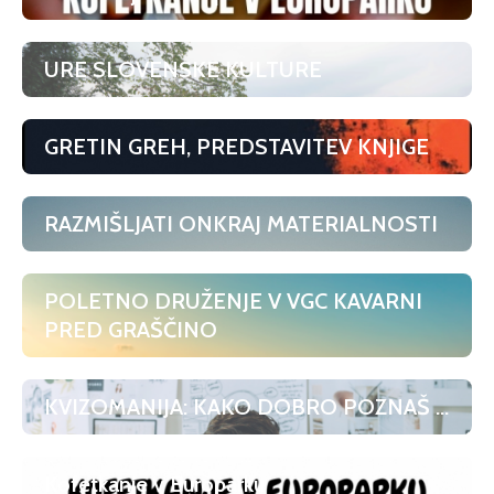
URE SLOVENSKE KULTURE
GRETIN GREH, PREDSTAVITEV KNJIGE
RAZMIŠLJATI ONKRAJ MATERIALNOSTI
POLETNO DRUŽENJE V VGC KAVARNI
PRED GRAŠČINO
KVIZOMANIJA: KAKO DOBRO POZNAŠ ...
Kofetkanje v Europarku