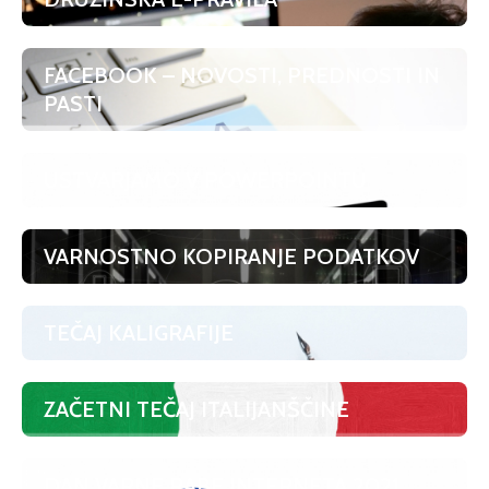
FACEBOOK – NOVOSTI, PREDNOSTI IN
PASTI
USTVARJAMO V POWERPOINTU
VARNOSTNO KOPIRANJE PODATKOV
TEČAJ KALIGRAFIJE
ZAČETNI TEČAJ ITALIJANŠČINE
DAN VARNE RABE INTERNETA 2021