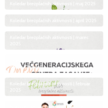
Koledar brezplačnih aktivnosti | maj 2025
Koledar brezplačnih aktivnosti | april 2025
Koledar brezplačnih aktivnosti | marec
2025
Dnevi odprtih vrat Večgeneracijskega
centra Zasavje+
Koledar brezplačnih aktivnosti | februar
2025
Napovedujemo: Dnevi VGC Zasavje+!