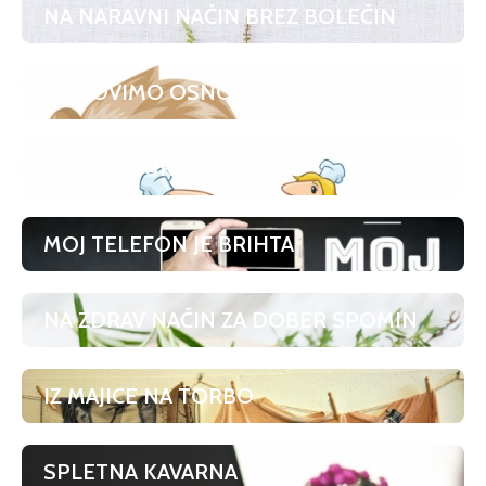
NA NARAVNI NAČIN BREZ BOLEČIN
PONOVIMO OSNOVE RAČUNALNIŠTVA
MEDKULTURNA KUHINJA
MOJ TELEFON JE BRIHTA
NA ZDRAV NAČIN ZA DOBER SPOMIN
IZ MAJICE NA TORBO
SPLETNA KAVARNA