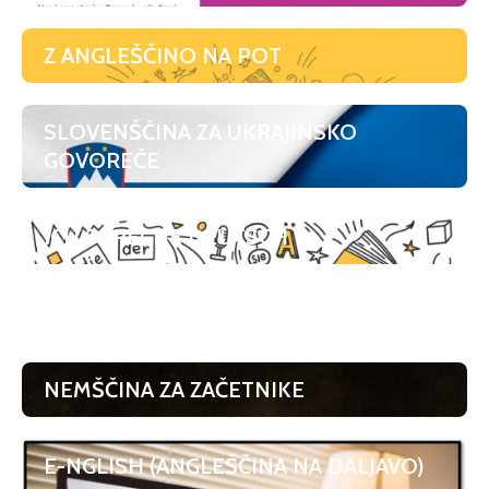
Z ANGLEŠČINO NA POT
SLOVENŠČINA ZA UKRAJINSKO
GOVOREČE
ICH SPRECHE DEUTSCH
SLOVENSKE URICE
NEMŠČINA ZA ZAČETNIKE
E-NGLISH (ANGLEŠČINA NA DALJAVO)