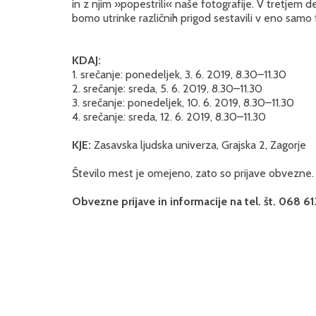
in z njim »popestrili« naše fotografije. V tretjem d
bomo utrinke različnih prigod sestavili v eno samo f
KDAJ:
1. srečanje: ponedeljek, 3. 6. 2019, 8.30–11.30
2. srečanje: sreda, 5. 6. 2019, 8.30–11.30
3. srečanje: ponedeljek, 10. 6. 2019, 8.30–11.30
4. srečanje: sreda, 12. 6. 2019, 8.30–11.30
KJE:
Zasavska ljudska univerza, Grajska 2, Zagorje
Število mest je omejeno, zato so prijave obvezne.
Obvezne prijave in informacije na tel. št. 068 61