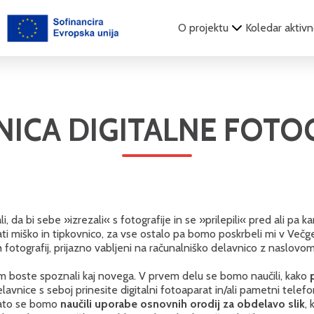
O projektu
Koledar aktivn
NICA DIGITALNE FOTOG
i, da bi sebe »izrezali« s fotografije in se »prilepili« pred ali pa ka
jati miško in tipkovnico, za vse ostalo pa bomo poskrbeli mi v Več
nih fotografij, prijazno vabljeni na računalniško delavnico z naslovom
em boste spoznali kaj novega. V prvem delu se bomo naučili, kako
avnice s seboj prinesite digitalni fotoaparat in/ali pametni telefo
Nato se bomo
naučili uporabe osnovnih orodij za obdelavo slik
,