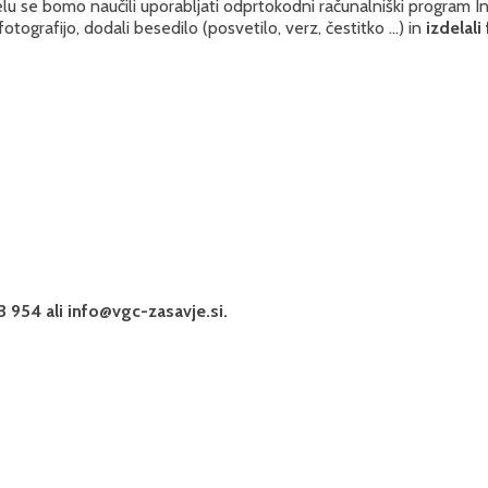
elu se bomo naučili uporabljati odprtokodni računalniški program In
otografijo, dodali besedilo (posvetilo, verz, čestitko …) in
izdelali
3 954 ali
info@vgc-zasavje.si
.