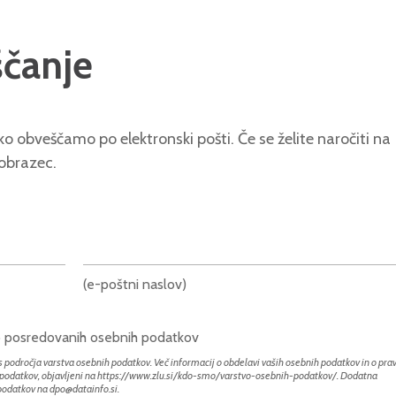
ščanje
o obveščamo po elektronski pošti. Če se želite naročiti na
 obrazec.
(e-poštni naslov)
bo posredovanih osebnih podatkov
 področja varstva osebnih podatkov. Več informacij o obdelavi vaših osebnih podatkov in o prav
h podatkov, objavljeni na
https://www.zlu.si/kdo-smo/varstvo-osebnih-podatkov/
. Dodatna
 podatkov na
dpo@datainfo.si
.