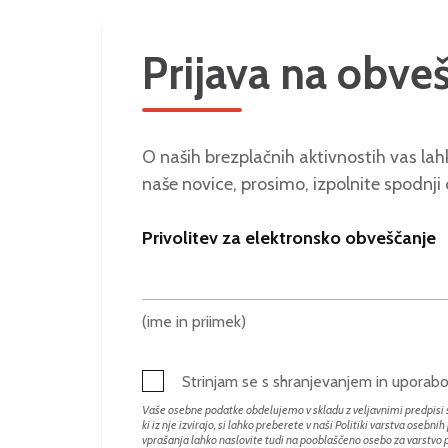
Prijava na obve
O naših brezplačnih aktivnostih vas lahk
naše novice, prosimo, izpolnite spodnji
Privolitev za elektronsko obveščanje
(ime in priimek)
Strinjam se s shranjevanjem in upora
Vaše osebne podatke obdelujemo v skladu z veljavnimi predpisi s
ki iz nje izvirajo, si lahko preberete v naši Politiki varstva osebni
vprašanja lahko naslovite tudi na pooblaščeno osebo za varstvo