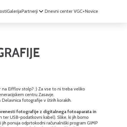
osti
Galerija
Partnerji
Dnevni center VGC+
Novice
RAFIJE
r na Eifflov stolp? :) Za vse to ni treba veliko
generacijskem centru Zasavje.
 Delavnica fotografije v štirih korakih.
prenesti fotografije z digitalnega fotoaparata in
n ter USB-podatkovni kabel). Slike, ki jih bomo
 ki jih ponuja odprtokodni računalniški program GIMP