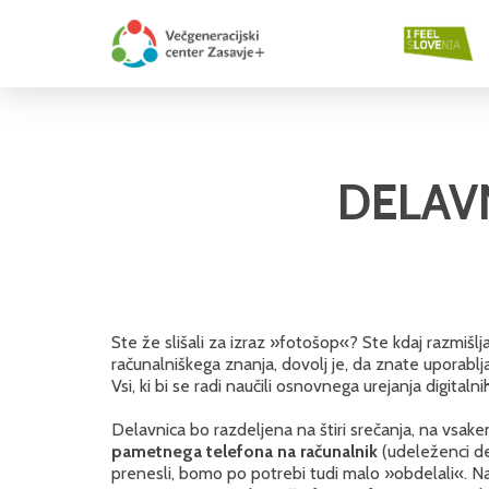
DELAV
Ste že slišali za izraz »fotošop«? Ste kdaj razmišljal
računalniškega znanja, dovolj je, da znate uporabl
Vsi, ki bi se radi naučili osnovnega urejanja digital
Delavnica bo razdeljena na štiri srečanja, na vsak
pametnega telefona na računalnik
(udeleženci del
prenesli, bomo po potrebi tudi malo »obdelali«. 