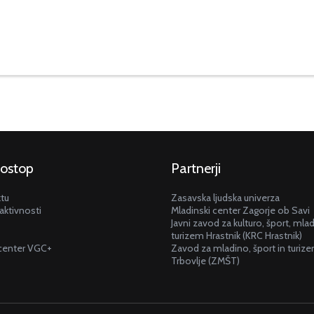
dostop
Partnerji
ktu
Zasavska ljudska univerza
aktivnosti
Mladinski center Zagorje ob Savi
Javni zavod za kulturo, šport, mla
turizem Hrastnik (KRC Hrastnik)
center VGC+
Zavod za mladino, šport in turiz
Trbovlje (ZMŠT)