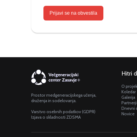
Prijavi se na obvestila
Hitri 
O proje
Koledar 
Prostor medgeneracijskega učenja,
Galerija
druženja in sodelovanja.
Partnerji
Dnevni 
Varstvo osebnih podatkov (GDPR)
Novice
Izjava o skladnosti ZDSMA