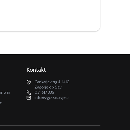
Kontakt
Cankarjev trg 4, 1410
Zagorje ob Savi
dino in
031 617 335
info@vgc-zasavje.si
em