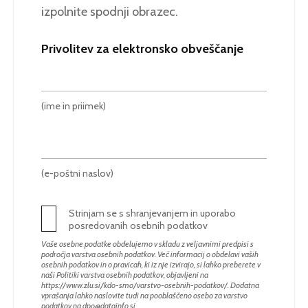
izpolnite spodnji obrazec.
Privolitev za elektronsko obveščanje
(ime in priimek)
(e-poštni naslov)
Strinjam se s shranjevanjem in uporabo
posredovanih osebnih podatkov
Vaše osebne podatke obdelujemo v skladu z veljavnimi predpisi s
področja varstva osebnih podatkov. Več informacij o obdelavi vaših
osebnih podatkov in o pravicah, ki iz nje izvirajo, si lahko preberete v
naši Politiki varstva osebnih podatkov, objavljeni na
https://www.zlu.si/kdo-smo/varstvo-osebnih-podatkov/
. Dodatna
vprašanja lahko naslovite tudi na pooblaščeno osebo za varstvo
podatkov na
dpo@datainfo.si
.