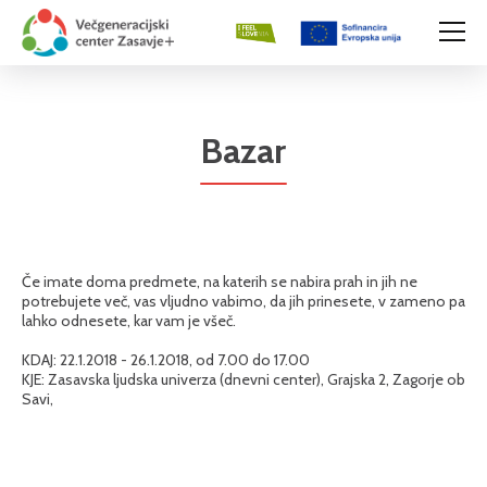
Bazar
Če imate doma predmete, na katerih se nabira prah in jih ne
potrebujete več, vas vljudno vabimo, da jih prinesete, v zameno pa
lahko odnesete, kar vam je všeč.
KDAJ: 22.1.2018 - 26.1.2018, od 7.00 do 17.00
KJE: Zasavska ljudska univerza (dnevni center), Grajska 2, Zagorje ob
Savi,