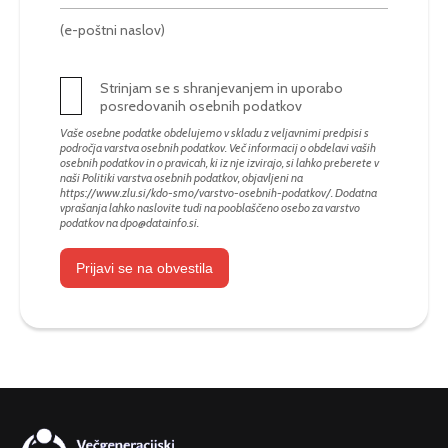
(e-poštni naslov)
Strinjam se s shranjevanjem in uporabo
posredovanih osebnih podatkov
Vaše osebne podatke obdelujemo v skladu z veljavnimi predpisi s
področja varstva osebnih podatkov. Več informacij o obdelavi vaših
osebnih podatkov in o pravicah, ki iz nje izvirajo, si lahko preberete v
naši Politiki varstva osebnih podatkov, objavljeni na
https://www.zlu.si/kdo-smo/varstvo-osebnih-podatkov/
. Dodatna
vprašanja lahko naslovite tudi na pooblaščeno osebo za varstvo
podatkov na
dpo@datainfo.si
.
Prijavi se na obvestila