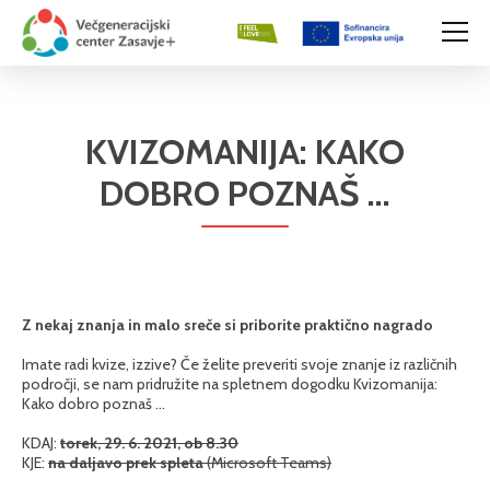
KVIZOMANIJA: KAKO
DOBRO POZNAŠ ...
Z nekaj znanja in malo sreče si priborite praktično nagrado
Imate radi kvize, izzive? Če želite preveriti svoje znanje iz različnih
področji, se nam pridružite na spletnem dogodku Kvizomanija:
Kako dobro poznaš ...
KDAJ:
torek, 29. 6. 2021, ob 8.30
KJE:
na daljavo prek spleta
(Microsoft Teams)