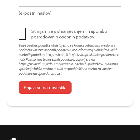
(e-poštni naslov)
Strinjam se s shranjevanjem in uporabo
posredovanih osebnih podatkov
Vaše osebne podatke obdelujemo v skladu z veljavnimi predpisi s
področja varstva osebnih podatkov. Več informacij o obdelavi vaših
osebnih podatkov in o pravicah, ki iz nje izvirajo, si lahko preberete v
naši Politiki varstva osebnih podatkov, objavljeni na
https://www.zlu.si/kdo-smo/varstvo-osebnih-podatkov/
. Dodatna
vprašanja lahko naslovite tudi na pooblaščeno osebo za varstvo
podatkov na
dpo@datainfo.si
.
Prijavi se na obvestila