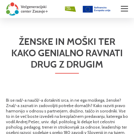
ŽENSKE IN MOŠKI TER
KAKO GENIALNO RAVNATI
DRUG Z DRUGIM
Bi se rad/-a naučil/-a dotakniti srca, in ne ega moškega, ženske?
Znal/-a zaznati in zadovoljiti potrebe domačih? Kako razviti pravo
harmonijo v odnosu s partnerjem, družino, taščo in sorodniki. Vse
to in še več boste izvedeli na brezplačnem predavanju, katerega bo
vodil Andrej Pešec, univ. dipl. politolog, ki deluje kot celostni
psiholog, pedagog, trener in strokovnjak za odnose, leadership ter
osebni razvoj; sodeluje s preko 180 zavodi v Sloveniji in na tujem.