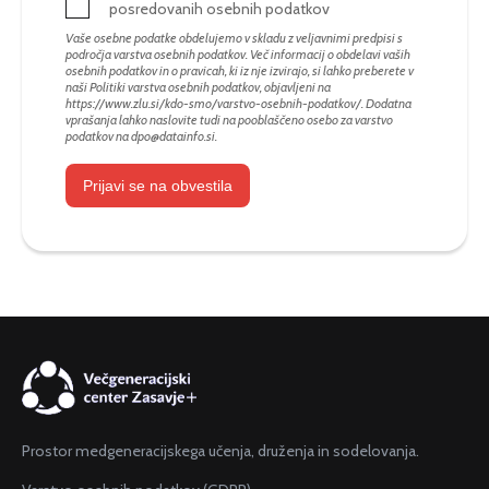
posredovanih osebnih podatkov
Vaše osebne podatke obdelujemo v skladu z veljavnimi predpisi s
področja varstva osebnih podatkov. Več informacij o obdelavi vaših
osebnih podatkov in o pravicah, ki iz nje izvirajo, si lahko preberete v
naši Politiki varstva osebnih podatkov, objavljeni na
https://www.zlu.si/kdo-smo/varstvo-osebnih-podatkov/
. Dodatna
vprašanja lahko naslovite tudi na pooblaščeno osebo za varstvo
podatkov na
dpo@datainfo.si
.
Prijavi se na obvestila
Prostor medgeneracijskega učenja, druženja in sodelovanja.