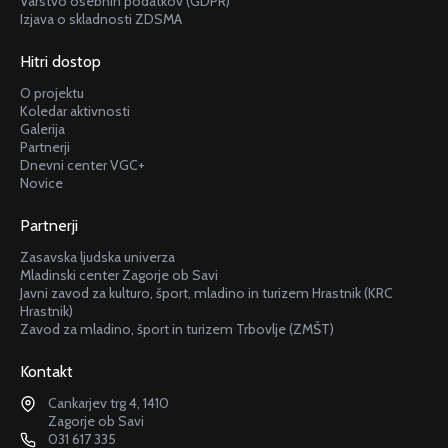
Varstvo osebnih podatkov (GDPR)
Izjava o skladnosti ZDSMA
Hitri dostop
O projektu
Koledar aktivnosti
Galerija
Partnerji
Dnevni center VGC+
Novice
Partnerji
Zasavska ljudska univerza
Mladinski center Zagorje ob Savi
Javni zavod za kulturo, šport, mladino in turizem Hrastnik (KRC
Hrastnik)
Zavod za mladino, šport in turizem Trbovlje (ZMŠT)
Kontakt
Cankarjev trg 4, 1410
Zagorje ob Savi
031 617 335