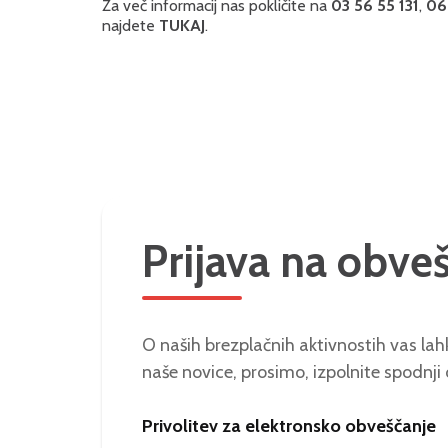
Za več informacij nas pokličite na
03 56 55 131
,
068
najdete
TUKAJ
.
Prijava na obve
O naših brezplačnih aktivnostih vas lahk
naše novice, prosimo, izpolnite spodnji
Privolitev za elektronsko obveščanje