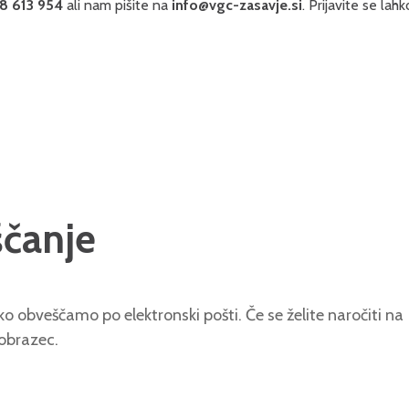
 613 954
ali nam pišite na
info@vgc-zasavje.si
. Prijavite se lah
ščanje
o obveščamo po elektronski pošti. Če se želite naročiti na
 obrazec.