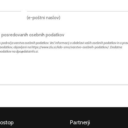
(e-poštni naslov)
bo posredovanih osebnih podatkov
 področja varstva osebnih podatkov. Več informacij o obdelavi vaših osebnih podatkov in o prav
h podatkov, objavljeni na
https://www.zlu.si/kdo-smo/varstvo-osebnih-podatkov/
. Dodatna
 podatkov na
dpo@datainfo.si
.
dostop
Partnerji