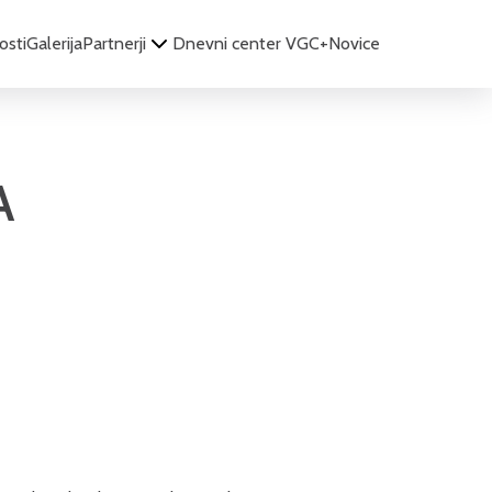
osti
Galerija
Partnerji
Dnevni center VGC+
Novice
A