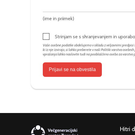
(ime in priimek)
Strinjam se s shranjevanjem in upora
Vaše osebne podatke obdelujemo v skladu z veljavnimi predpisi s
ki iz nje izvirajo, si lahko preberete v naši Politiki varstva osebni
vprašanja lahko naslovite tudi na pooblaščeno osebo za varstvo
Prijavi se na obvestila
Hitri 