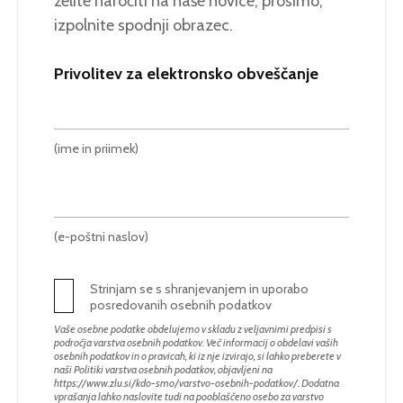
želite naročiti na naše novice, prosimo,
izpolnite spodnji obrazec.
Privolitev za elektronsko obveščanje
(ime in priimek)
(e-poštni naslov)
Strinjam se s shranjevanjem in uporabo
posredovanih osebnih podatkov
Vaše osebne podatke obdelujemo v skladu z veljavnimi predpisi s
področja varstva osebnih podatkov. Več informacij o obdelavi vaših
osebnih podatkov in o pravicah, ki iz nje izvirajo, si lahko preberete v
naši Politiki varstva osebnih podatkov, objavljeni na
https://www.zlu.si/kdo-smo/varstvo-osebnih-podatkov/
. Dodatna
vprašanja lahko naslovite tudi na pooblaščeno osebo za varstvo