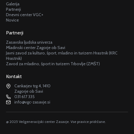
Galerija
Partnerji
Dnevni center VGC+
Novice
Partnerji
Zasavska ljudska univerza
Mladinski center Zagorje ob Savi
Javni zavod za kulturo, šport, mladino in turizem Hrastnik (KRC
Hrastnik)
Zavod za mladino, šport in turizem Trbovlje (ZMŠT)
Kontakt
Cankarjev trg 4, 1410
Zagorje ob Savi
031 617 335
info@vgc-zasavje.si
@ 2025 Večgeneracijski center Zasavje. Vse pravice pridržane.