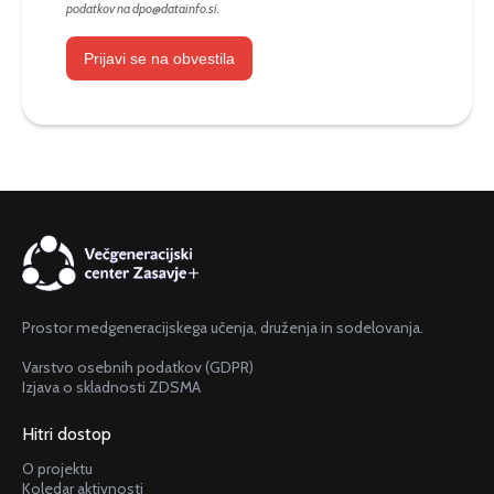
podatkov na
dpo@datainfo.si
.
Prijavi se na obvestila
Prostor medgeneracijskega učenja, druženja in sodelovanja.
Varstvo osebnih podatkov (GDPR)
Izjava o skladnosti ZDSMA
Hitri dostop
O projektu
Koledar aktivnosti