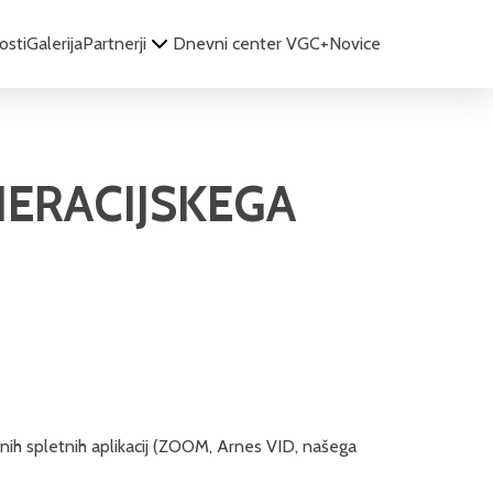
osti
Galerija
Partnerji
Dnevni center VGC+
Novice
ERACIJSKEGA
nih spletnih aplikacij (ZOOM, Arnes VID, našega