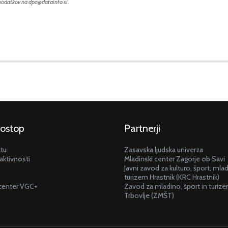
 podatkov na
dpo@datainfo.si
.
dostop
Partnerji
ktu
Zasavska ljudska univerza
aktivnosti
Mladinski center Zagorje ob Savi
Javni zavod za kulturo, šport, mla
turizem Hrastnik (KRC Hrastnik)
center VGC+
Zavod za mladino, šport in turiz
Trbovlje (ZMŠT)