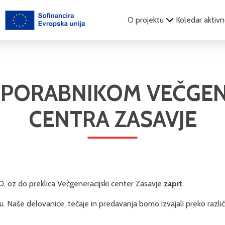
O projektu
Koledar aktivn
UPORABNIKOM VEČGEN
CENTRA ZASAVJE
0, oz do preklica Večgeneracijski center Zasavje
zaprt
.
 Naše delovanice, tečaje in predavanja bomo izvajali preko različ