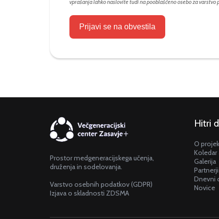
vprašanja lahko naslovite tudi na pooblaščeno osebo za varstvo
Prijavi se na obvestila
Hitri 
O proje
Koledar 
Prostor medgeneracijskega učenja,
Galerija
druženja in sodelovanja.
Partnerji
Dnevni 
Varstvo osebnih podatkov (GDPR)
Novice
Izjava o skladnosti ZDSMA