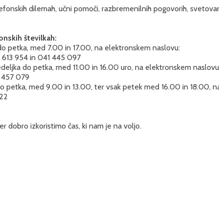
fonskih dilemah, učni pomoči, razbremenilnih pogovorih, svetovanju
onskih številkah:
o petka, med 7.00 in 17.00, na elektronskem naslovu:
8 613 954 in 041 445 097
deljka do petka, med 11.00 in 16.00 uro, na elektronskem 
0 457 079
 petka, med 9.00 in 13.00, ter vsak petek med 16.00 in 18.00, 
422
dobro izkoristimo čas, ki nam je na voljo.