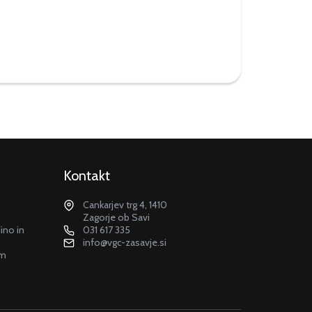
Kontakt
Cankarjev trg 4, 1410
Zagorje ob Savi
dino in
031 617 335
info@vgc-zasavje.si
em