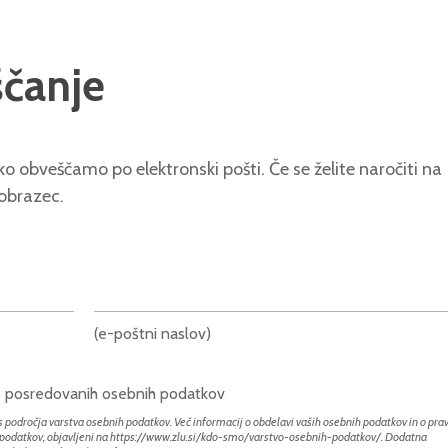
ščanje
o obveščamo po elektronski pošti. Če se želite naročiti na
 obrazec.
(e-poštni naslov)
bo posredovanih osebnih podatkov
 področja varstva osebnih podatkov. Več informacij o obdelavi vaših osebnih podatkov in o prav
h podatkov, objavljeni na
https://www.zlu.si/kdo-smo/varstvo-osebnih-podatkov/
. Dodatna