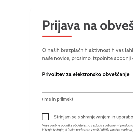
Prijava na obve
O naših brezplačnih aktivnostih vas lahk
naše novice, prosimo, izpolnite spodnji
Privolitev za elektronsko obveščanje
(ime in priimek)
Strinjam se s shranjevanjem in upora
Vaše osebne podatke obdelujemo v skladu z veljavnimi predpisi s
ki iz nje izvirajo, si lahko preberete v naši Politiki varstva osebni