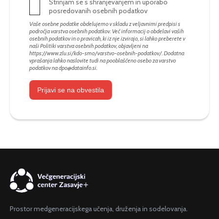
Strinjam se s shranjevanjem in uporabo
posredovanih osebnih podatkov
Vaše osebne podatke obdelujemo v skladu z veljavnimi predpisi s
področja varstva osebnih podatkov. Več informacij o obdelavi vaših
osebnih podatkov in o pravicah, ki iz nje izvirajo, si lahko preberete v
naši Politiki varstva osebnih podatkov, objavljeni na
https://www.zlu.si/kdo-smo/varstvo-osebnih-podatkov/
. Dodatna
vprašanja lahko naslovite tudi na pooblaščeno osebo za varstvo
podatkov na
dpo@datainfo.si
.
Prijavi se na obvestila
Prostor medgeneracijskega učenja, druženja in sodelovanja.