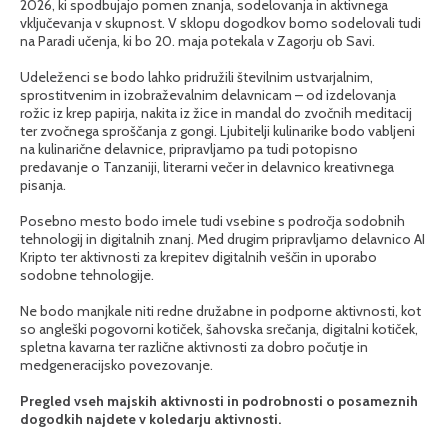
2026, ki spodbujajo pomen znanja, sodelovanja in aktivnega
vključevanja v skupnost. V sklopu dogodkov bomo sodelovali tudi
na Paradi učenja, ki bo 20. maja potekala v Zagorju ob Savi.
Udeleženci se bodo lahko pridružili številnim ustvarjalnim,
sprostitvenim in izobraževalnim delavnicam – od izdelovanja
rožic iz krep papirja, nakita iz žice in mandal do zvočnih meditacij
ter zvočnega sproščanja z gongi. Ljubitelji kulinarike bodo vabljeni
na kulinarične delavnice, pripravljamo pa tudi potopisno
predavanje o Tanzaniji, literarni večer in delavnico kreativnega
pisanja.
Posebno mesto bodo imele tudi vsebine s področja sodobnih
tehnologij in digitalnih znanj. Med drugim pripravljamo delavnico AI
Kripto ter aktivnosti za krepitev digitalnih veščin in uporabo
sodobne tehnologije.
Ne bodo manjkale niti redne družabne in podporne aktivnosti, kot
so angleški pogovorni kotiček, šahovska srečanja, digitalni kotiček,
spletna kavarna ter različne aktivnosti za dobro počutje in
medgeneracijsko povezovanje.
Pregled vseh majskih aktivnosti in podrobnosti o posameznih
dogodkih najdete v koledarju aktivnosti.