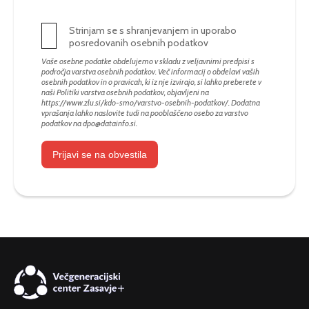
Strinjam se s shranjevanjem in uporabo
posredovanih osebnih podatkov
Vaše osebne podatke obdelujemo v skladu z veljavnimi predpisi s
področja varstva osebnih podatkov. Več informacij o obdelavi vaših
osebnih podatkov in o pravicah, ki iz nje izvirajo, si lahko preberete v
naši Politiki varstva osebnih podatkov, objavljeni na
https://www.zlu.si/kdo-smo/varstvo-osebnih-podatkov/
. Dodatna
vprašanja lahko naslovite tudi na pooblaščeno osebo za varstvo
podatkov na
dpo@datainfo.si
.
Prijavi se na obvestila