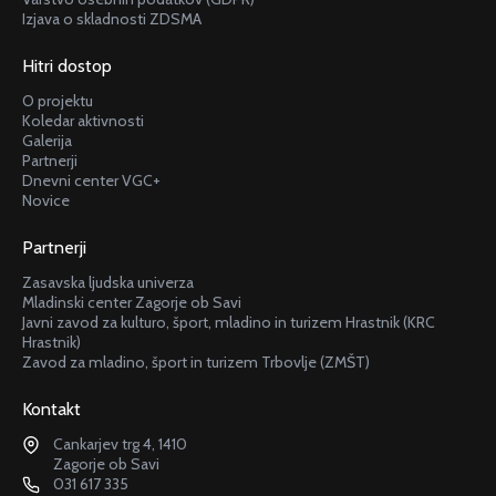
Izjava o skladnosti ZDSMA
Hitri dostop
O projektu
Koledar aktivnosti
Galerija
Partnerji
Dnevni center VGC+
Novice
Partnerji
Zasavska ljudska univerza
Mladinski center Zagorje ob Savi
Javni zavod za kulturo, šport, mladino in turizem Hrastnik (KRC
Hrastnik)
Zavod za mladino, šport in turizem Trbovlje (ZMŠT)
Kontakt
Cankarjev trg 4, 1410
Zagorje ob Savi
031 617 335