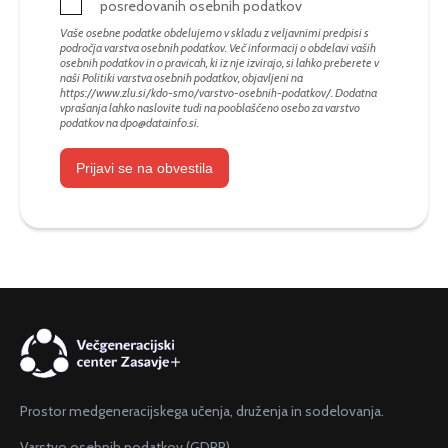
posredovanih osebnih podatkov
Vaše osebne podatke obdelujemo v skladu z veljavnimi predpisi s
področja varstva osebnih podatkov. Več informacij o obdelavi vaših
osebnih podatkov in o pravicah, ki iz nje izvirajo, si lahko preberete v
naši Politiki varstva osebnih podatkov, objavljeni na
https://www.zlu.si/kdo-smo/varstvo-osebnih-podatkov/
. Dodatna
vprašanja lahko naslovite tudi na pooblaščeno osebo za varstvo
podatkov na
dpo@datainfo.si
.
Prijavi se na obvestila
Prostor medgeneracijskega učenja, druženja in sodelovanja.
Varstvo osebnih podatkov (GDPR)