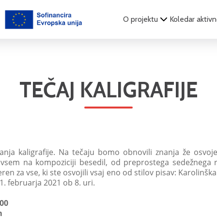
O projektu
Koledar aktivn
TEČAJ KALIGRAFIJE
znanja kaligrafije. Na tečaju bomo obnovili znanja že osvoj
vsem na kompoziciji besedil, od preprostega sedežnega re
ren za vse, ki ste osvojili vsaj eno od stilov pisav: Karolinšk
. februarja 2021 ob 8. uri.
.00
m