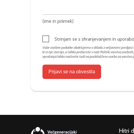
(ime in priimek)
Strinjam se s shranjevanjem in upora
Vaše osebne podatke obdelujemo v skladu z veljavnimi predpisi s
ki iz nje izvirajo, si lahko preberete v naši Politiki varstva osebni
vprašanja lahko naslovite tudi na pooblaščeno osebo za varstvo
Prijavi se na obvestila
Hitri 