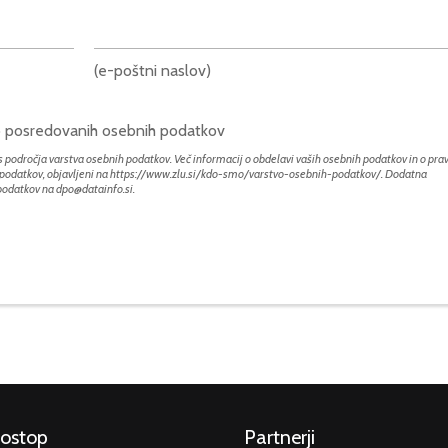
(e-poštni naslov)
bo posredovanih osebnih podatkov
 področja varstva osebnih podatkov. Več informacij o obdelavi vaših osebnih podatkov in o prav
h podatkov, objavljeni na
https://www.zlu.si/kdo-smo/varstvo-osebnih-podatkov/
. Dodatna
 podatkov na
dpo@datainfo.si
.
dostop
Partnerji