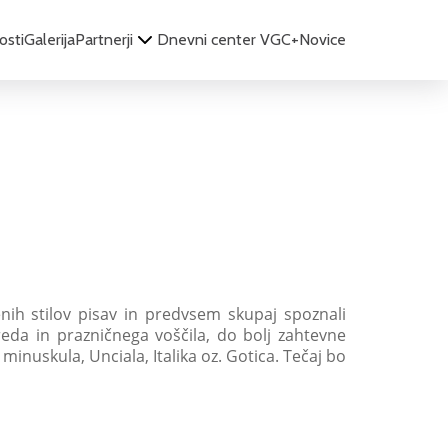
osti
Galerija
Partnerji
Dnevni center VGC+
Novice
enih stilov pisav in predvsem skupaj spoznali
da in prazničnega voščila, do bolj zahtevne
a minuskula, Unciala, Italika oz. Gotica. Tečaj bo