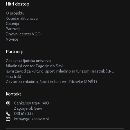
Hitri dostop
O projektu
Koledar aktivnosti
Galerija
Partnerji
Dnevni center VGC+
Novice
Partnerji
Zasavska ljudska univerza
Mladinski center Zagorje ob Savi
Javni zavod za kulturo, šport, mladino in turizem Hrastnik (KRC
Hrastnik)
Zavod za mladino, šport in turizem Trbovlje (ZMŠT)
Kontakt
Cankarjev trg 4, 1410
Zagorje ob Savi
031 617 335
info@vgc-zasavje.si