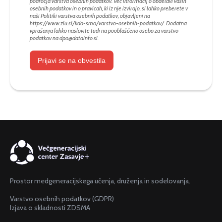
področja varstva osebnih podatkov. Več informacij o obdelavi vaših
osebnih podatkov in o pravicah, ki iz nje izvirajo, si lahko preberete v
naši Politiki varstva osebnih podatkov, objavljeni na
https://www.zlu.si/kdo-smo/varstvo-osebnih-podatkov/
. Dodatna
vprašanja lahko naslovite tudi na pooblaščeno osebo za varstvo
podatkov na
dpo@datainfo.si
.
Prijavi se na obvestila
Prostor medgeneracijskega učenja, druženja in sodelovanja.
Varstvo osebnih podatkov (GDPR)
Izjava o skladnosti ZDSMA