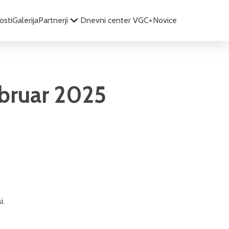
osti
Galerija
Partnerji
Dnevni center VGC+
Novice
ebruar 2025
i
.