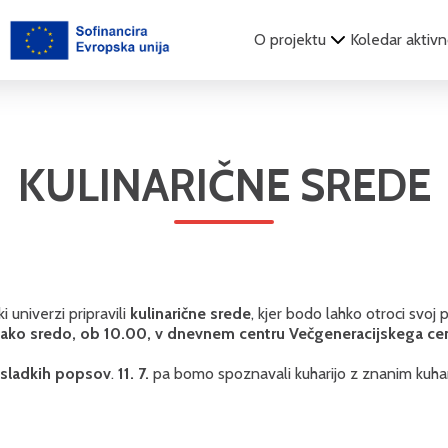
O projektu
Koledar aktivn
KULINARIČNE SREDE
 univerzi pripravili
kulinarične srede
, kjer bodo lahko otroci svoj 
ako sredo, ob 10.00, v dnevnem centru Večgeneracijskega cent
sladkih popsov
.
11. 7.
pa bomo spoznavali kuharijo z znanim kuha