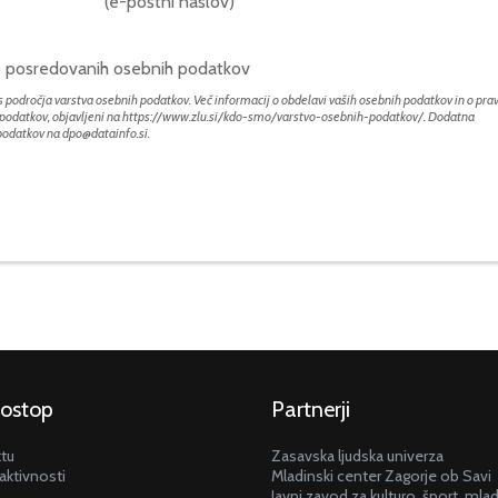
(e-poštni naslov)
bo posredovanih osebnih podatkov
 področja varstva osebnih podatkov. Več informacij o obdelavi vaših osebnih podatkov in o prav
h podatkov, objavljeni na
https://www.zlu.si/kdo-smo/varstvo-osebnih-podatkov/
. Dodatna
 podatkov na
dpo@datainfo.si
.
dostop
Partnerji
ktu
Zasavska ljudska univerza
aktivnosti
Mladinski center Zagorje ob Savi
Javni zavod za kulturo, šport, mla