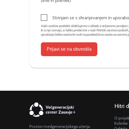
(ime in priimek)
Strinjam se s shranjevanjem in upora
Vaše osebne podatke obdelujemo v skladu z veljavnimi predpisi s
ki iz nje izvirajo, si lahko preberete v naši Politiki varstva osebni
vprašanja lahko naslovite tudi na pooblaščeno osebo za varstvo
Prijavi se na obvestila
Hitri 
O proje
Koledar 
Prostor medgeneracijskega učenja,
Galerija