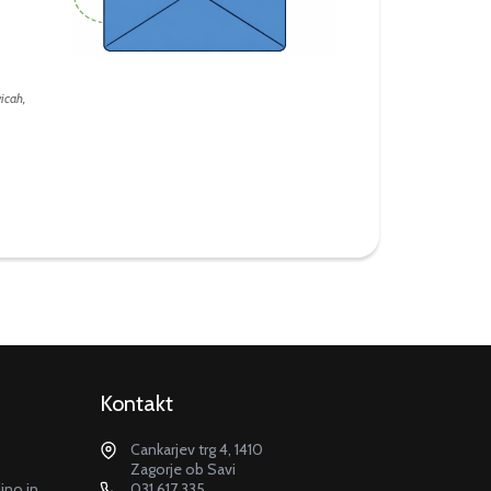
icah,
Kontakt
Cankarjev trg 4, 1410
Zagorje ob Savi
dino in
031 617 335