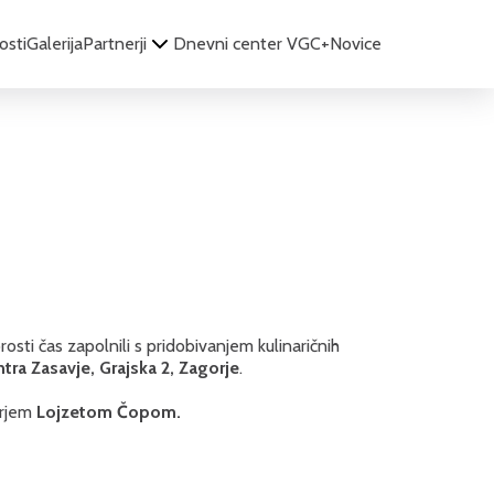
osti
Galerija
Partnerji
Dnevni center VGC+
Novice
prosti čas zapolnili s pridobivanjem kulinaričnih
ra Zasavje, Grajska 2, Zagorje
.
rjem
Lojzetom Čopom.