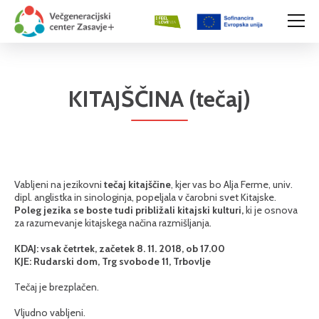
KITAJŠČINA (tečaj)
Vabljeni na jezikovni
tečaj kitajščine
, kjer vas bo Alja Ferme, univ.
dipl. anglistka in sinologinja, popeljala v čarobni svet Kitajske.
Poleg jezika se boste tudi približali kitajski kulturi,
ki je osnova
za razumevanje kitajskega načina razmišljanja.
KDAJ: vsak četrtek, začetek 8. 11. 2018, ob 17.00
KJE: Rudarski dom, Trg svobode 11, Trbovlje
Tečaj je brezplačen.
Vljudno vabljeni.