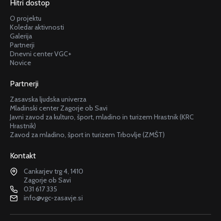
Hitri dostop
O projektu
Koledar aktivnosti
Galerija
Partnerji
Dnevni center VGC+
Novice
Partnerji
Zasavska ljudska univerza
Mladinski center Zagorje ob Savi
Javni zavod za kulturo, šport, mladino in turizem Hrastnik (KRC
Hrastnik)
Zavod za mladino, šport in turizem Trbovlje (ZMŠT)
Kontakt
Cankarjev trg 4, 1410
Zagorje ob Savi
031 617 335
info@vgc-zasavje.si