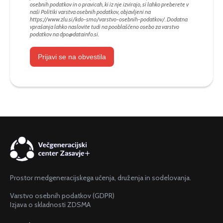
osebnih podatkov in o pravicah, ki iz nje izvirajo, si lahko preberete v
naši Politiki varstva osebnih podatkov, objavljeni na
https://www.zlu.si/kdo-smo/varstvo-osebnih-podatkov/
. Dodatna
vprašanja lahko naslovite tudi na pooblaščeno osebo za varstvo
podatkov na
dpo@datainfo.si
.
Prijavi se na obvestila
Prostor medgeneracijskega učenja, druženja in sodelovanja.
Varstvo osebnih podatkov (GDPR)
Izjava o skladnosti ZDSMA