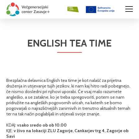
ENGLISH TEA TIME
Brezplačna delavnica English tea time je kot nalašč za prijetna
druženja in utrjevanje tujih jezikov, ki nam kaj hitro radi pobegnejo,
če nismo dosledni pri njihovi uporabi. Če vsaj malo razumete
angleško, a se zatakne, ko je treba spregovoriti, potem se nam
pridružite na angleških pogovornih uricah, na katerih se bomo
pogovarjali o najrazličnejših zanimivih in trenutno aktualnih temah
ter na tak način poglabljali in utrjevali svoje znanje.
KDAJ:
vsako sredo ob ob 10.00
KJE:
v živo na lokaciji ZLU Zagorje, Cankarjev trg 4, Zagorje ob
Savi