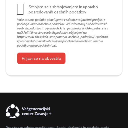
Strinjam se s shranjevanjem in uporabo
posredovanih osebnih podatkov
Vaše osebne podatke obdelujemo v skladu z veljavnimi predpisi s
področja varstva osebnih podatkov. Več informacij o obdelavi vaših
osebnih podatkov in o pravicah, ki iz nje izvirajo, si lahko preberete v
naši Politiki varstva osebnih podatkov, objavljeni na
https://www.zlu.si/kdo-smo/varstvo-osebnih-podatkov/
. Dodatna
vprašanja lahko naslovite tudi na pooblaščeno osebo za varstvo
podatkov na
dpo@datainfo.si
.
Prijavi se na obvestila
Prostor medgeneracijskega učenja, druženja in sodelovanja.