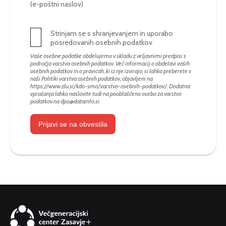
(e-poštni naslov)
Strinjam se s shranjevanjem in uporabo
posredovanih osebnih podatkov
Vaše osebne podatke obdelujemo v skladu z veljavnimi predpisi s
področja varstva osebnih podatkov. Več informacij o obdelavi vaših
osebnih podatkov in o pravicah, ki iz nje izvirajo, si lahko preberete v
naši Politiki varstva osebnih podatkov, objavljeni na
https://www.zlu.si/kdo-smo/varstvo-osebnih-podatkov/
. Dodatna
vprašanja lahko naslovite tudi na pooblaščeno osebo za varstvo
podatkov na
dpo@datainfo.si
.
Prijavi se na obvestila