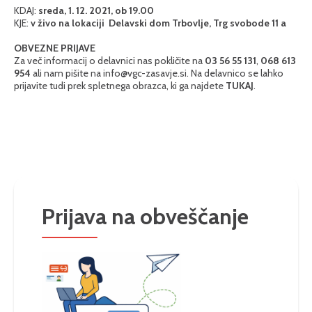
KDAJ:
sreda, 1. 12. 2021, ob 19.00
KJE:
v živo na lokaciji Delavski dom Trbovlje, Trg svobode 11 a
OBVEZNE PRIJAVE
Za več informacij o delavnici nas pokličite na
03 56 55 131
,
068 613
954
ali nam pišite na
info@vgc-zasavje.si
. Na delavnico se lahko
prijavite tudi prek spletnega obrazca, ki ga najdete
TUKAJ
.
Prijava na obveščanje