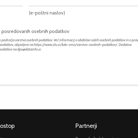
(e-poštni naslov)
bo posredovanih osebnih podatkov
 področja varstva osebnih podatkov. Več informacij o obdelavi vaših osebnih podatkov in o prav
h podatkov, objavljeni na
https://www.zlu.si/kdo-smo/varstvo-osebnih-podatkov/
. Dodatna
 podatkov na
dpo@datainfo.si
.
dostop
Partnerji