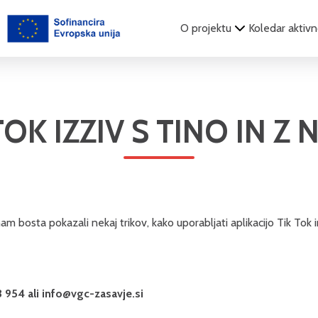
O projektu
Koledar aktivn
TOK IZZIV S TINO IN Z
am bosta pokazali nekaj trikov, kako uporabljati aplikacijo Tik Tok
3 954 ali
info@vgc-zasavje.si