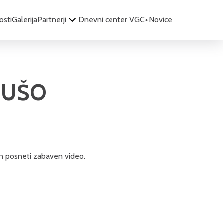
osti
Galerija
Partnerji
Dnevni center VGC+
Novice
 NUŠO
 in posneti zabaven video.