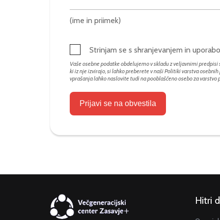
(ime in priimek)
Strinjam se s shranjevanjem in upora
Vaše osebne podatke obdelujemo v skladu z veljavnimi predpisi s
ki iz nje izvirajo, si lahko preberete v naši Politiki varstva osebni
vprašanja lahko naslovite tudi na pooblaščeno osebo za varstvo
Prijavi se na obvestila
Hitri 