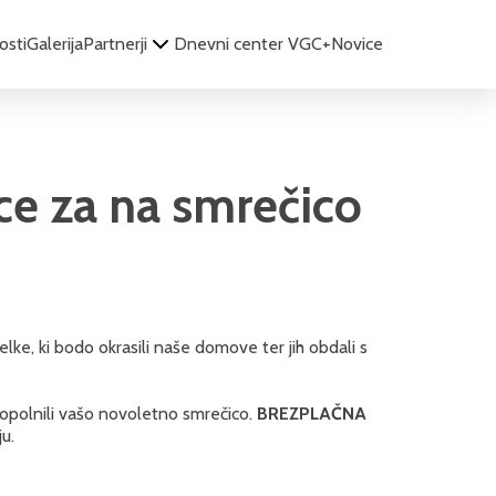
osti
Galerija
Partnerji
Dnevni center VGC+
Novice
e za na smrečico
lke, ki bodo okrasili naše domove ter jih obdali s
opolnili vašo novoletno smrečico.
BREZPLAČNA
ju.