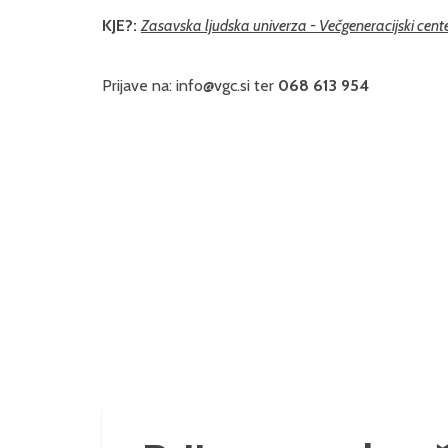
KJE?:
Zasavska ljudska univerza - Večgeneracijski cent
Prijave na:
info@vgc.si
ter
068 613 954