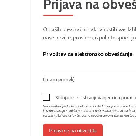
Prijava na obve
O naših brezplačnih aktivnostih vas lahk
naše novice, prosimo, izpolnite spodnji
Privolitev za elektronsko obveščanje
(ime in priimek)
Strinjam se s shranjevanjem in upora
Vaše osebne podatke obdelujemo v skladu z veljavnimi predpisi s
ki iz nje izvirajo, si lahko preberete v naši Politiki varstva osebni
vprašanja lahko naslovite tudi na pooblaščeno osebo za varstvo
Prijavi se na obvestila