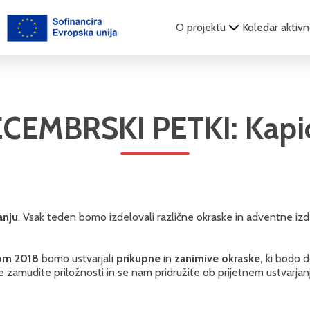
O projektu
Koledar aktivn
EMBRSKI PETKI: Kapic
anju
. Vsak teden bomo izdelovali različne okraske in adventne izde
om 2018
bomo ustvarjali
prikupne
in
zanimive okraske,
ki bodo d
zamudite priložnosti in se nam pridružite ob prijetnem ustvarjan