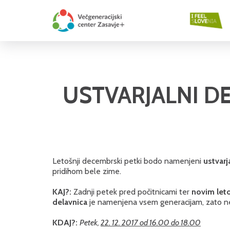
USTVARJALNI DEC
Letošnji decembrski petki bodo namenjeni
ustvarj
pridihom bele zime.
KAJ?:
Zadnji petek pred počitnicami ter
novim let
delavnica
je namenjena vsem generacijam, zato ne 
KDAJ?:
Petek,
22. 12. 2017 od 16.00 do 18.00