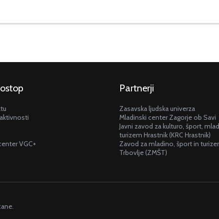
dostop
Partnerji
ktu
Zasavska ljudska univerza
aktivnosti
Mladinski center Zagorje ob Savi
Javni zavod za kulturo, šport, mla
turizem Hrastnik (KRC Hrastnik)
center VGC+
Zavod za mladino, šport in turiz
Trbovlje (ZMŠT)
žane.