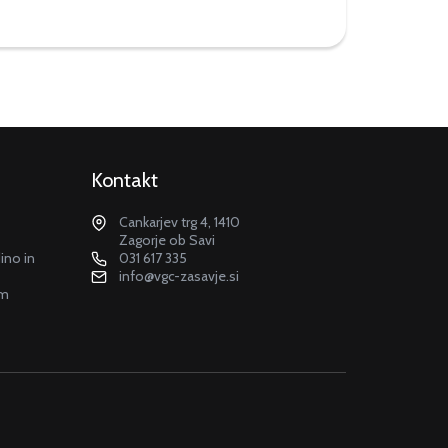
Kontakt
Cankarjev trg 4, 1410
Zagorje ob Savi
dino in
031 617 335
info@vgc-zasavje.si
em