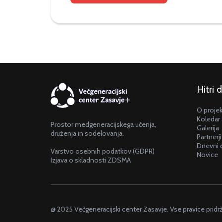
Hitri 
O proje
Koledar 
Prostor medgeneracijskega učenja,
Galerija
druženja in sodelovanja.
Partnerji
Dnevni 
Varstvo osebnih podatkov (GDPR)
Novice
Izjava o skladnosti ZDSMA
@ 2025 Večgeneracijski center Zasavje. Vse pravice pridr