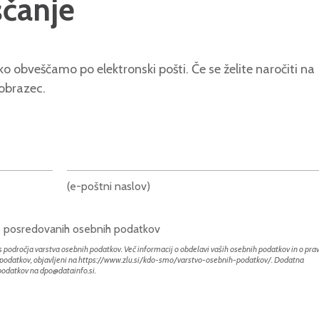
ščanje
o obveščamo po elektronski pošti. Če se želite naročiti na
 obrazec.
(e-poštni naslov)
bo posredovanih osebnih podatkov
 področja varstva osebnih podatkov. Več informacij o obdelavi vaših osebnih podatkov in o prav
h podatkov, objavljeni na
https://www.zlu.si/kdo-smo/varstvo-osebnih-podatkov/
. Dodatna
 podatkov na
dpo@datainfo.si
.