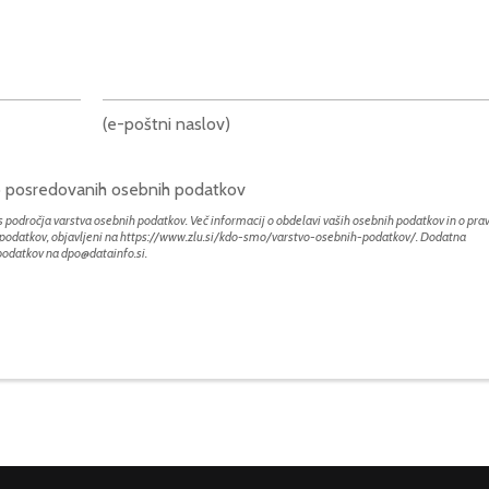
(e-poštni naslov)
bo posredovanih osebnih podatkov
 področja varstva osebnih podatkov. Več informacij o obdelavi vaših osebnih podatkov in o prav
h podatkov, objavljeni na
https://www.zlu.si/kdo-smo/varstvo-osebnih-podatkov/
. Dodatna
 podatkov na
dpo@datainfo.si
.