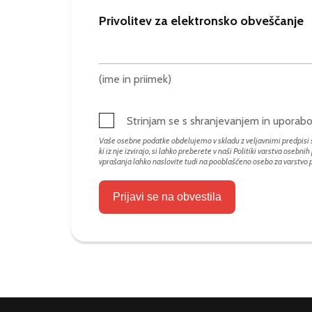
Privolitev za elektronsko obveščanje
(ime in priimek)
Strinjam se s shranjevanjem in upora
Vaše osebne podatke obdelujemo v skladu z veljavnimi predpisi s
ki iz nje izvirajo, si lahko preberete v naši Politiki varstva osebni
vprašanja lahko naslovite tudi na pooblaščeno osebo za varstvo
Prijavi se na obvestila