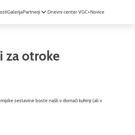
osti
Galerija
Partnerji
Dnevni center VGC+
Novice
i za otroke
ijske sestavine boste našli v domači kuhinji (ali v