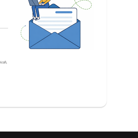
icah,