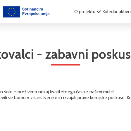
O projektu
Koledar aktivn
kovalci - zabavni poskus
n šole – preživimo nekaj kvalitetnega časa z našimi mulci!
vili se bomo v znanstvenike in izvajali prave kemijske poskuse. Kem