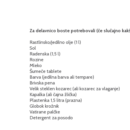
Za delavnico boste potrebovali (če slučajno ka
Rastlinsko/jedilno olje (1 l)
Sol
Radenska (1,5 l)
Rozine
Mleko
Šumeče tablete
Barva (jedilna barva ali tempare)
Brivska pena
Velik steklen kozarec (ali kozarec za vlaganje)
Kapalka (ali čajna žlička)
Plastenka 1,5 litra (prazna)
Globok krožnik
Vatirane palčke
Detergent za posodo