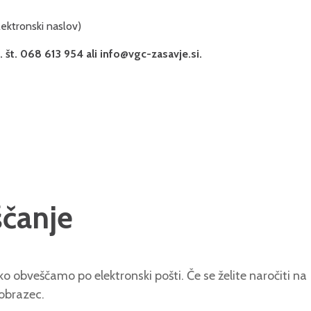
lektronski naslov)
 št. 068 613 954 ali info@vgc-zasavje.si.
ščanje
o obveščamo po elektronski pošti. Če se želite naročiti na
 obrazec.