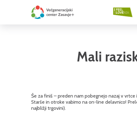
Mali razis
Še za finiš – preden nam pobegnejo nazaj v vrtce i
Starše in otroke vabimo na on-line delavnico! Prele
najbližji trgovini).