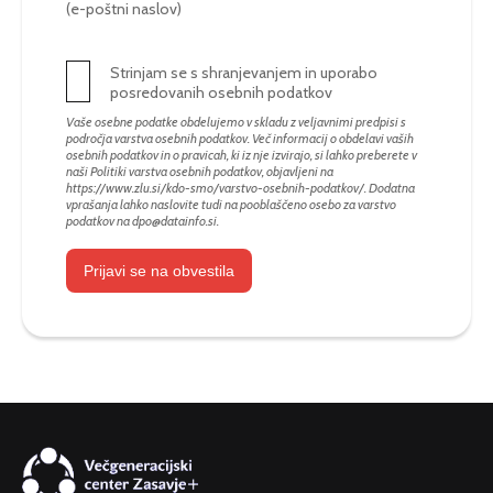
(e-poštni naslov)
Strinjam se s shranjevanjem in uporabo
posredovanih osebnih podatkov
Vaše osebne podatke obdelujemo v skladu z veljavnimi predpisi s
področja varstva osebnih podatkov. Več informacij o obdelavi vaših
osebnih podatkov in o pravicah, ki iz nje izvirajo, si lahko preberete v
naši Politiki varstva osebnih podatkov, objavljeni na
https://www.zlu.si/kdo-smo/varstvo-osebnih-podatkov/
. Dodatna
vprašanja lahko naslovite tudi na pooblaščeno osebo za varstvo
podatkov na
dpo@datainfo.si
.
Prijavi se na obvestila