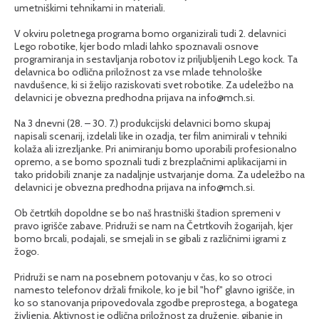
umetniškimi tehnikami in materiali.
V okviru poletnega programa bomo organizirali tudi 2. delavnici
Lego robotike, kjer bodo mladi lahko spoznavali osnove
programiranja in sestavljanja robotov iz priljubljenih Lego kock. Ta
delavnica bo odlična priložnost za vse mlade tehnološke
navdušence, ki si želijo raziskovati svet robotike. Za udeležbo na
delavnici je obvezna predhodna prijava na info@mch.si.
Na 3 dnevni (28. – 30. 7.) produkcijski delavnici bomo skupaj
napisali scenarij, izdelali like in ozadja, ter film animirali v tehniki
kolaža ali izrezljanke. Pri animiranju bomo uporabili profesionalno
opremo, a se bomo spoznali tudi z brezplačnimi aplikacijami in
tako pridobili znanje za nadaljnje ustvarjanje doma. Za udeležbo na
delavnici je obvezna predhodna prijava na info@mch.si.
Ob četrtkih dopoldne se bo naš hrastniški štadion spremeni v
pravo igrišče zabave. Pridruži se nam na Četrtkovih žogarijah, kjer
bomo brcali, podajali, se smejali in se gibali z različnimi igrami z
žogo.
Pridruži se nam na posebnem potovanju v čas, ko so otroci
namesto telefonov držali frnikole, ko je bil "hof" glavno igrišče, in
ko so stanovanja pripovedovala zgodbe preprostega, a bogatega
življenja. Aktivnost je odlična priložnost za druženje, gibanje in