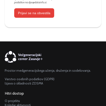
podatkov na
dpo@datainfo.si
.
Prijavi se na obvestila
Prostor medgeneracijskega učenja, druženja in sodelovanja.
Varstvo osebnih podatkov (GDPR)
Izjava o skladnosti ZDSMA
Hitri dostop
O projektu
Koledar aktivnosti