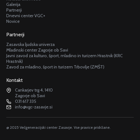
Galerija
Partnerji
Dnevni center VGC+
Novice
Partnerji
Zasavska ljudska univerza
Mladinski center Zagorje ob Savi
Javni zavod za kulturo, šport, mladino in turizem Hrastnik (KRC
Hrastnik)
Zavod za mladino, šport in turizem Trbovlje (ZMŠT)
Kontakt
Cankarjev trg 4, 1410
Zagorje ob Savi
031 617 335
info@vgc-zasavje.si
@ 2025 Večgeneracijski center Zasavje. Vse pravice pridržane.