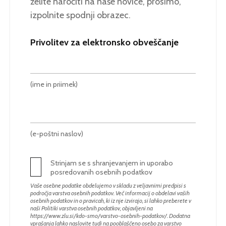
želite naročiti na naše novice, prosimo,
izpolnite spodnji obrazec.
Privolitev za elektronsko obveščanje
(ime in priimek)
(e-poštni naslov)
Strinjam se s shranjevanjem in uporabo
posredovanih osebnih podatkov
Vaše osebne podatke obdelujemo v skladu z veljavnimi predpisi s
področja varstva osebnih podatkov. Več informacij o obdelavi vaših
osebnih podatkov in o pravicah, ki iz nje izvirajo, si lahko preberete v
naši Politiki varstva osebnih podatkov, objavljeni na
https://www.zlu.si/kdo-smo/varstvo-osebnih-podatkov/
. Dodatna
vprašanja lahko naslovite tudi na pooblaščeno osebo za varstvo