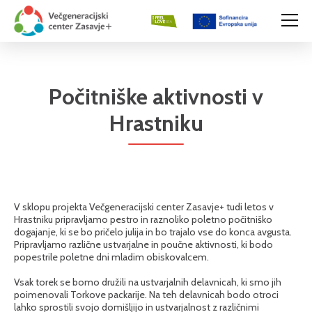
Počitniške aktivnosti v
Hrastniku
V sklopu projekta Večgeneracijski center Zasavje+ tudi letos v
Hrastniku pripravljamo pestro in raznoliko poletno počitniško
dogajanje, ki se bo pričelo julija in bo trajalo vse do konca avgusta.
Pripravljamo različne ustvarjalne in poučne aktivnosti, ki bodo
popestrile poletne dni mladim obiskovalcem.
Vsak torek se bomo družili na ustvarjalnih delavnicah, ki smo jih
poimenovali Torkove packarije. Na teh delavnicah bodo otroci
lahko sprostili svojo domišljijo in ustvarjalnost z različnimi