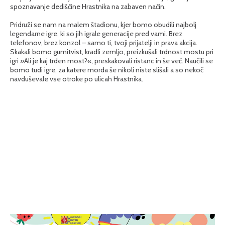
spoznavanje dediščine Hrastnika na zabaven način.
Pridruži se nam na malem štadionu, kjer bomo obudili najbolj
legendarne igre, ki so jih igrale generacije pred vami. Brez
telefonov, brez konzol – samo ti, tvoji prijatelji in prava akcija.
Skakali bomo gumitvist, kradli zemljo, preizkušali trdnost mostu pri
igri »Ali je kaj trden most?«, preskakovali ristanc in še več. Naučili se
bomo tudi igre, za katere morda še nikoli niste slišali a so nekoč
navduševale vse otroke po ulicah Hrastnika.