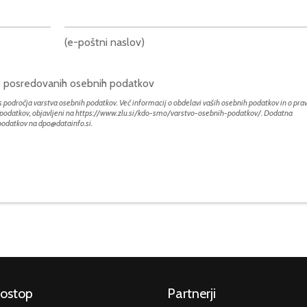
(e-poštni naslov)
bo posredovanih osebnih podatkov
 področja varstva osebnih podatkov. Več informacij o obdelavi vaših osebnih podatkov in o prav
h podatkov, objavljeni na
https://www.zlu.si/kdo-smo/varstvo-osebnih-podatkov/
. Dodatna
 podatkov na
dpo@datainfo.si
.
dostop
Partnerji