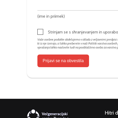
(ime in priimek)
Strinjam se s shranjevanjem in upora
Vaše osebne podatke obdelujemo v skladu z veljavnimi predpisi s
ki iz nje izvirajo, si lahko preberete v naši Politiki varstva osebni
vprašanja lahko naslovite tudi na pooblaščeno osebo za varstvo
Prijavi se na obvestila
Hitri 