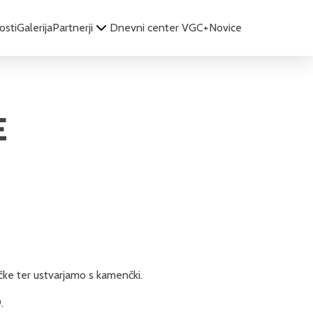
osti
Galerija
Partnerji
Dnevni center VGC+
Novice
E
čke ter ustvarjamo s kamenčki.
.