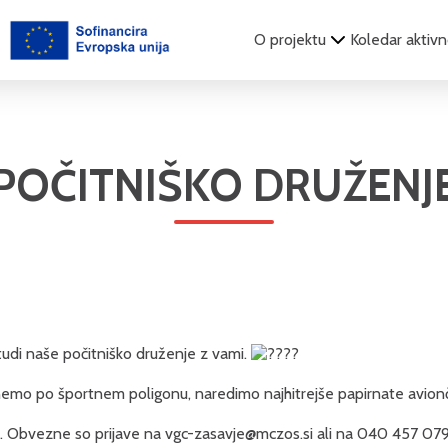
O projektu
Koledar aktivn
POČITNIŠKO DRUŽENJ
tudi naše počitniško druženje z vami.
ženemo po športnem poligonu, naredimo najhitrejše papirnate avion
JZ. Obvezne so prijave na vgc-zasavje@mczos.si ali na 040 457 079