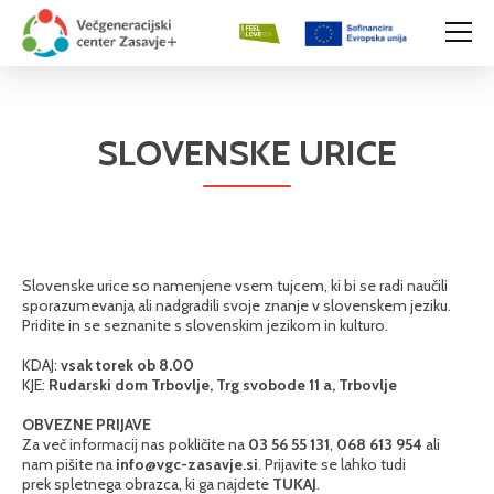
SLOVENSKE URICE
Slovenske urice so namenjene vsem tujcem, ki bi se radi naučili
sporazumevanja ali nadgradili svoje znanje v slovenskem jeziku.
Pridite in se seznanite s slovenskim jezikom in kulturo.
KDAJ:
vsak torek ob 8.00
KJE:
Rudarski dom Trbovlje, Trg svobode 11 a, Trbovlje
OBVEZNE PRIJAVE
Za več informacij nas pokličite na
03 56 55 131
,
068 613 954
ali
nam pišite na
info@vgc-zasavje.si
. Prijavite se lahko tudi
prek spletnega obrazca, ki ga najdete
TUKAJ
.