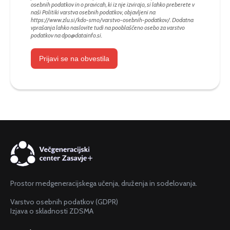
osebnih podatkov in o pravicah, ki iz nje izvirajo, si lahko preberete v
naši Politiki varstva osebnih podatkov, objavljeni na
https://www.zlu.si/kdo-smo/varstvo-osebnih-podatkov/
. Dodatna
vprašanja lahko naslovite tudi na pooblaščeno osebo za varstvo
podatkov na
dpo@datainfo.si
.
Prijavi se na obvestila
Prostor medgeneracijskega učenja, druženja in sodelovanja.
Varstvo osebnih podatkov (GDPR)
Izjava o skladnosti ZDSMA