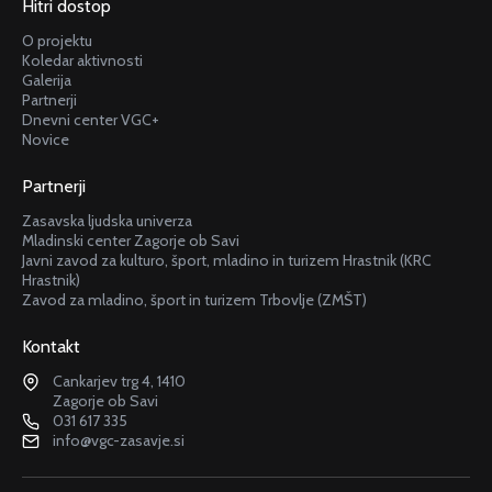
Hitri dostop
O projektu
Koledar aktivnosti
Galerija
Partnerji
Dnevni center VGC+
Novice
Partnerji
Zasavska ljudska univerza
Mladinski center Zagorje ob Savi
Javni zavod za kulturo, šport, mladino in turizem Hrastnik (KRC
Hrastnik)
Zavod za mladino, šport in turizem Trbovlje (ZMŠT)
Kontakt
Cankarjev trg 4, 1410
Zagorje ob Savi
031 617 335
info@vgc-zasavje.si