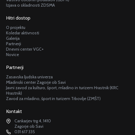
Izjava o skladnosti ZDSMA
Hitri dostop
O projektu
Koledar aktivnosti
Galerija
Partnerji
Dnevni center VGC+
Novice
Partnerji
Zasavska ljudska univerza
Mladinski center Zagorje ob Savi
Javni zavod za kulturo, šport, mladino in turizem Hrastnik (KRC
Hrastnik)
Zavod za mladino, šport in turizem Trbovlje (ZMŠT)
Kontakt
Cankarjev trg 4, 1410
Zagorje ob Savi
031 617 335