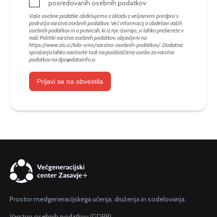
posredovanih osebnih podatkov
Vaše osebne podatke obdelujemo v skladu z veljavnimi predpisi s
področja varstva osebnih podatkov. Več informacij o obdelavi vaših
osebnih podatkov in o pravicah, ki iz nje izvirajo, si lahko preberete v
naši Politiki varstva osebnih podatkov, objavljeni na
https://www.zlu.si/kdo-smo/varstvo-osebnih-podatkov/
. Dodatna
vprašanja lahko naslovite tudi na pooblaščeno osebo za varstvo
podatkov na
dpo@datainfo.si
.
Prijavi se na obvestila
Prostor medgeneracijskega učenja, druženja in sodelovanja.
Varstvo osebnih podatkov (GDPR)