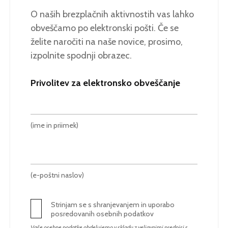
O naših brezplačnih aktivnostih vas lahko
obveščamo po elektronski pošti. Če se
želite naročiti na naše novice, prosimo,
izpolnite spodnji obrazec.
Privolitev za elektronsko obveščanje
(ime in priimek)
(e-poštni naslov)
Strinjam se s shranjevanjem in uporabo
posredovanih osebnih podatkov
Vaše osebne podatke obdelujemo v skladu z veljavnimi predpisi s