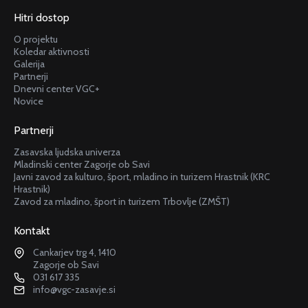
Hitri dostop
O projektu
Koledar aktivnosti
Galerija
Partnerji
Dnevni center VGC+
Novice
Partnerji
Zasavska ljudska univerza
Mladinski center Zagorje ob Savi
Javni zavod za kulturo, šport, mladino in turizem Hrastnik (KRC
Hrastnik)
Zavod za mladino, šport in turizem Trbovlje (ZMŠT)
Kontakt
Cankarjev trg 4, 1410
Zagorje ob Savi
031 617 335
info@vgc-zasavje.si