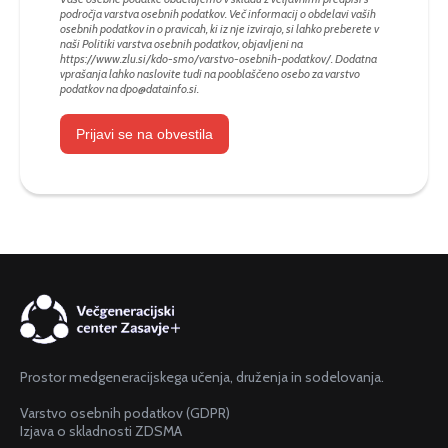
področja varstva osebnih podatkov. Več informacij o obdelavi vaših
osebnih podatkov in o pravicah, ki iz nje izvirajo, si lahko preberete v
naši Politiki varstva osebnih podatkov, objavljeni na
https://www.zlu.si/kdo-smo/varstvo-osebnih-podatkov/
. Dodatna
vprašanja lahko naslovite tudi na pooblaščeno osebo za varstvo
podatkov na
dpo@datainfo.si
.
Prijavi se na obvestila
Prostor medgeneracijskega učenja, druženja in sodelovanja.
Varstvo osebnih podatkov (GDPR)
Izjava o skladnosti ZDSMA