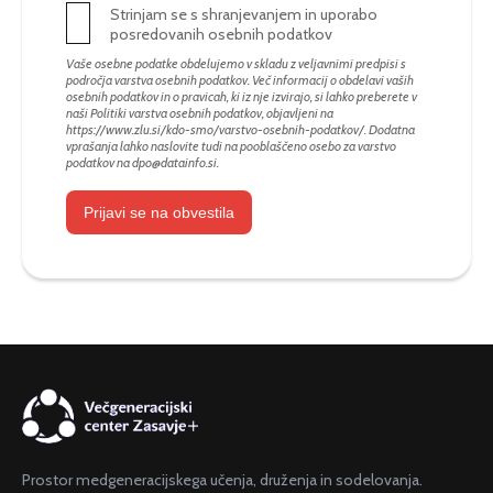
Strinjam se s shranjevanjem in uporabo
posredovanih osebnih podatkov
Vaše osebne podatke obdelujemo v skladu z veljavnimi predpisi s
področja varstva osebnih podatkov. Več informacij o obdelavi vaših
osebnih podatkov in o pravicah, ki iz nje izvirajo, si lahko preberete v
naši Politiki varstva osebnih podatkov, objavljeni na
https://www.zlu.si/kdo-smo/varstvo-osebnih-podatkov/
. Dodatna
vprašanja lahko naslovite tudi na pooblaščeno osebo za varstvo
podatkov na
dpo@datainfo.si
.
Prijavi se na obvestila
Prostor medgeneracijskega učenja, druženja in sodelovanja.