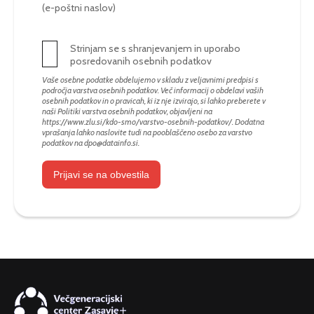
(e-poštni naslov)
Strinjam se s shranjevanjem in uporabo
posredovanih osebnih podatkov
Vaše osebne podatke obdelujemo v skladu z veljavnimi predpisi s
področja varstva osebnih podatkov. Več informacij o obdelavi vaših
osebnih podatkov in o pravicah, ki iz nje izvirajo, si lahko preberete v
naši Politiki varstva osebnih podatkov, objavljeni na
https://www.zlu.si/kdo-smo/varstvo-osebnih-podatkov/
. Dodatna
vprašanja lahko naslovite tudi na pooblaščeno osebo za varstvo
podatkov na
dpo@datainfo.si
.
Prijavi se na obvestila