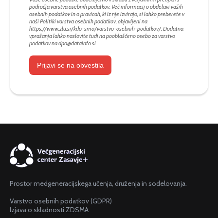
področja varstva osebnih podatkov. Več informacij o obdelavi vaših
osebnih podatkov in o pravicah, ki iz nje izvirajo, si lahko preberete v
naši Politiki varstva osebnih podatkov, objavljeni na
https://www.zlu.si/kdo-smo/varstvo-osebnih-podatkov/
. Dodatna
vprašanja lahko naslovite tudi na pooblaščeno osebo za varstvo
podatkov na
dpo@datainfo.si
.
Prijavi se na obvestila
Prostor medgeneracijskega učenja, druženja in sodelovanja.
Varstvo osebnih podatkov (GDPR)
Izjava o skladnosti ZDSMA