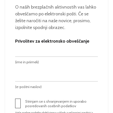
O naših brezplačnih aktivnostih vas lahko
obveščamo po elektronski pošti. Če se
želite naročiti na naše novice, prosimo,
izpolnite spodnji obrazec.
Privolitev za elektronsko obveščanje
(ime in priimek)
(e-poštni naslov)
Strinjam se s shranjevanjem in uporabo
posredovanih osebnih podatkov
Vaše osebne podatke obdelujemo v skladu z veljavnimi predpisi s