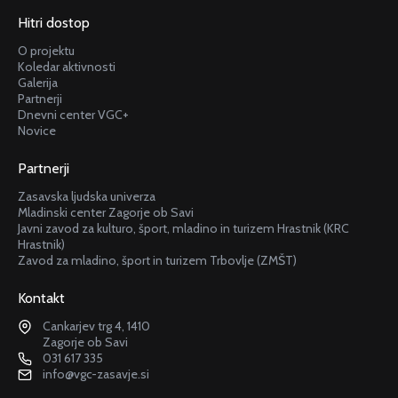
Hitri dostop
O projektu
Koledar aktivnosti
Galerija
Partnerji
Dnevni center VGC+
Novice
Partnerji
Zasavska ljudska univerza
Mladinski center Zagorje ob Savi
Javni zavod za kulturo, šport, mladino in turizem Hrastnik (KRC
Hrastnik)
Zavod za mladino, šport in turizem Trbovlje (ZMŠT)
Kontakt
Cankarjev trg 4, 1410
Zagorje ob Savi
031 617 335
info@vgc-zasavje.si