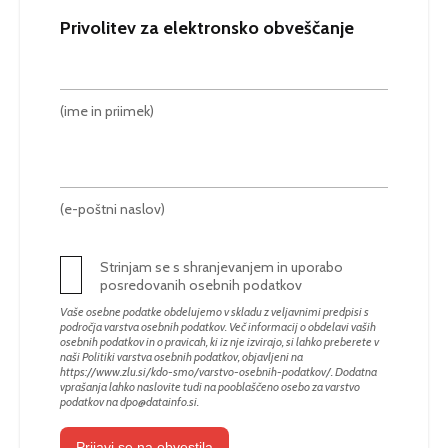
Privolitev za elektronsko obveščanje
(ime in priimek)
(e-poštni naslov)
Strinjam se s shranjevanjem in uporabo
posredovanih osebnih podatkov
Vaše osebne podatke obdelujemo v skladu z veljavnimi predpisi s
področja varstva osebnih podatkov. Več informacij o obdelavi vaših
osebnih podatkov in o pravicah, ki iz nje izvirajo, si lahko preberete v
naši Politiki varstva osebnih podatkov, objavljeni na
https://www.zlu.si/kdo-smo/varstvo-osebnih-podatkov/
. Dodatna
vprašanja lahko naslovite tudi na pooblaščeno osebo za varstvo
podatkov na
dpo@datainfo.si
.
Prijavi se na obvestila