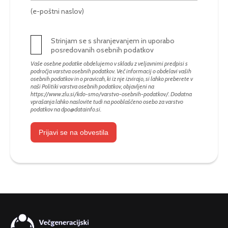
(e-poštni naslov)
Strinjam se s shranjevanjem in uporabo
posredovanih osebnih podatkov
Vaše osebne podatke obdelujemo v skladu z veljavnimi predpisi s
področja varstva osebnih podatkov. Več informacij o obdelavi vaših
osebnih podatkov in o pravicah, ki iz nje izvirajo, si lahko preberete v
naši Politiki varstva osebnih podatkov, objavljeni na
https://www.zlu.si/kdo-smo/varstvo-osebnih-podatkov/
. Dodatna
vprašanja lahko naslovite tudi na pooblaščeno osebo za varstvo
podatkov na
dpo@datainfo.si
.
Prijavi se na obvestila