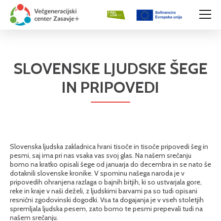
SLOVENSKE LJUDSKE ŠEGE
IN PRIPOVEDI
Slovenska ljudska zakladnica hrani tisoče in tisoče pripovedi šeg in
pesmi, saj ima pri nas vsaka vas svoj glas. Na našem srečanju
bomo na kratko opisali šege od januarja do decembra in se nato še
dotaknili slovenske kronike. V spominu našega naroda je v
pripovedih ohranjena razlaga o bajnih bitjih, ki so ustvarjala gore,
reke in kraje v naši deželi, z ljudskimi barvami pa so tudi opisani
resnični zgodovinski dogodki. Vsa ta dogajanja je v vseh stoletjih
spremljala ljudska pesem, zato bomo te pesmi prepevali tudi na
našem srečanju.