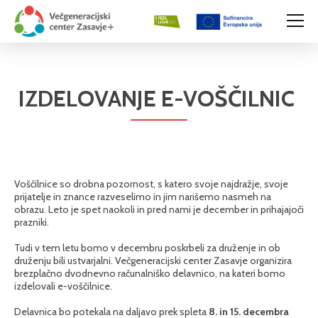
IZDELOVANJE E-VOŠČILNIC
Voščilnice so drobna pozornost, s katero svoje najdražje, svoje
prijatelje in znance razveselimo in jim narišemo nasmeh na
obrazu. Leto je spet naokoli in pred nami je december in prihajajoči
prazniki.
Tudi v tem letu bomo v decembru poskrbeli za druženje in ob
druženju bili ustvarjalni. Večgeneracijski center Zasavje organizira
brezplačno dvodnevno računalniško delavnico, na kateri bomo
izdelovali e-voščilnice.
Delavnica bo potekala na daljavo prek spleta
8. in 15. decembra