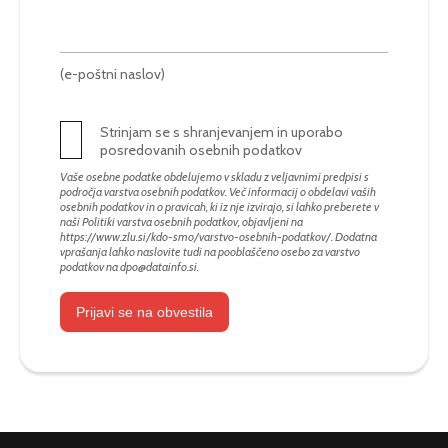
(e-poštni naslov)
Strinjam se s shranjevanjem in uporabo
posredovanih osebnih podatkov
Vaše osebne podatke obdelujemo v skladu z veljavnimi predpisi s
področja varstva osebnih podatkov. Več informacij o obdelavi vaših
osebnih podatkov in o pravicah, ki iz nje izvirajo, si lahko preberete v
naši Politiki varstva osebnih podatkov, objavljeni na
https://www.zlu.si/kdo-smo/varstvo-osebnih-podatkov/
. Dodatna
vprašanja lahko naslovite tudi na pooblaščeno osebo za varstvo
podatkov na
dpo@datainfo.si
.
Prijavi se na obvestila