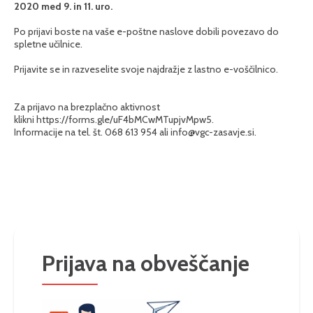
2020 med 9. in 11. uro.
Po prijavi boste na vaše e-poštne naslove dobili povezavo do
spletne učilnice.
Prijavite se in razveselite svoje najdražje z lastno e-voščilnico.
Za prijavo na brezplačno aktivnost
klikni
https://forms.gle/uF4bMCwMTupjvMpw5
.
Informacije na tel. št. 068 613 954 ali info@vgc-zasavje.si.
Prijava na obveščanje