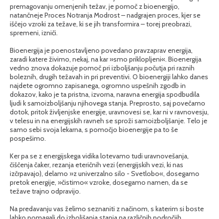
premagovanju omenjenih težav, je pomoč z bioenergijo,
natančneje Proces Notranja Modrost – nadgrajen proces, kjer se
iščejo vzroki za težave, ki se jih transformira – torej preobrazi,
spremeni, izniči.
Bioenergija je poenostavljeno povedano pravzaprav energija,
zaradi katere živimo, nekaj, na kar »smo priklopljeni«. Bioenergija
vedno znova dokazuje pomoč pri izboljšanju počutja pri raznih
boleznih, drugih težavah in pri preventivi. O bioenergiji lahko danes
najdete ogromno zapisanega, ogromno uspešnih zgodb in
dokazov, kako je ta pristna, izvorna, naravna energija spodbudila
ljudi k samoizboljšanju njihovega stanja. Preprosto, saj povečamo
dotok, pritok življenjske energije, uravnovesi se, kar ni v ravnovesju,
v telesu in na energijskih ravneh se sproži samoizboljšanje. Telo je
samo sebi svoja lekarna, s pomočjo bioenergije pa to še
pospešimo.
Ker pa se z energijskega vidika lotevamo tudi uravnovešanja,
čiščenja čaker, rezanja eteričnih vezi (energijskih vezi, ki nas
izčrpavajo), delamo »z univerzalno silo - Svetlobo«, dosegamo
pretok energije, »čistimo« vzroke, dosegamo namen, da se
težave trajno odpravijo.
Na predavanju vas želimo seznaniti z načinom, s katerim si boste
lahko pomagali do izboljšanja stanja na različnih področjih,