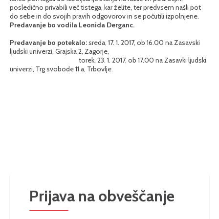
posledično privabili več tistega, kar želite, ter predvsem našli pot
do sebe in do svojih pravih odgovorov in se počutili izpolnjene.
Predavanje bo vodila Leonida Derganc.
Predavanje bo potekalo:
sreda, 17. 1. 2017, ob 16.00 na Zasavski
ljudski univerzi, Grajska 2, Zagorje,
torek, 23. 1. 2017, ob 17.00 na Zasavki ljudski
univerzi, Trg svobode 11 a, Trbovlje.
Prijava na obveščanje