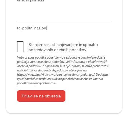
(e-poštni naslov)
Strinjam se s shranjevanjem in uporabo
posredovanih osebnih podatkov
Vaše osebne podatke obdelujemo v skladu z veljavnimi predpisi s
področja varstva osebnih podatkov. Več informacij o obdelavi vaših
osebnih podatkov in o pravicah, ki iz nje izvirajo, si lahko preberete v
naši Politiki varstva osebnih podatkov, objavljeni na
https://www.zlu.si/kdo-smo/varstvo-osebnih-podatkov/
. Dodatna
vprašanja lahko naslovite tudi na pooblaščeno osebo za varstvo
podatkov na
dpo@datainfo.si
.
Prijavi se na obvestila