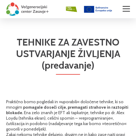
TEHNIKE ZA ZAVESTNO
USTVARJANJE ŽIVLJENJA
(predavanje)
Praktično bomo pogledali in »uporabili« določene tehnike, ki so
mnogim
pomagale doseči cilje, premagati strahove in raztopiti
blokade.
Ena zelo znanih je EFT ali tapkatnje, tehnike po dr. Alex
Loydu (tehnika ekran), celični spomin – »reprogramiranje«,
čutilizacija in podobno (nadaljevanje tega kar bomo »teoretično«
govorili v ponedeljek).
Zakaj nekomu tehnike delujejo, drugim ne in kako zase najti pravi