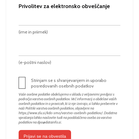
Privolitev za elektronsko obveščanje
(ime in priimek)
(e-poštni naslov)
Strinjam se s shranjevanjem in uporabo
posredovanih osebnih podatkov
Vaše osebne podatke obdelujemo v skladu z veljavnimi predpisi s
področja varstva osebnih podatkov. Več informacij o obdelavi vaših
osebnih podatkov in o pravicah, ki iz nje izvirajo, si lahko preberete v
naši Politiki varstva osebnih podatkov, objavljeni na
https://www.zlu.si/kdo-smo/varstvo-osebnih-podatkov/
. Dodatna
vprašanja lahko naslovite tudi na pooblaščeno osebo za varstvo
podatkov na
dpo@datainfo.si
.
Prijavi se na obvestila