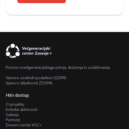
Prostor medgeneracijskega učenja, druženja in sodelovanja.
Varstvo osebnih podatkov (GDPR)
Izjava o skladnosti ZDSMA
Hitri dostop
O projektu
Koledar aktivnosti
Galerija
Partnerji
Dnevni center VGC+