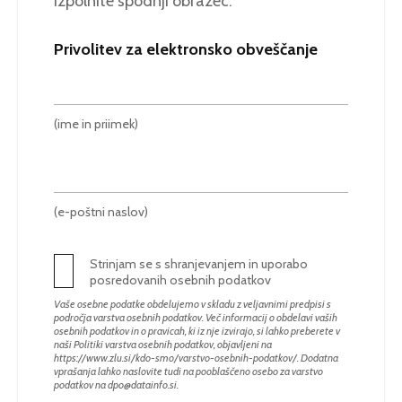
izpolnite spodnji obrazec.
Privolitev za elektronsko obveščanje
(ime in priimek)
(e-poštni naslov)
Strinjam se s shranjevanjem in uporabo
posredovanih osebnih podatkov
Vaše osebne podatke obdelujemo v skladu z veljavnimi predpisi s
področja varstva osebnih podatkov. Več informacij o obdelavi vaših
osebnih podatkov in o pravicah, ki iz nje izvirajo, si lahko preberete v
naši Politiki varstva osebnih podatkov, objavljeni na
https://www.zlu.si/kdo-smo/varstvo-osebnih-podatkov/
. Dodatna
vprašanja lahko naslovite tudi na pooblaščeno osebo za varstvo
podatkov na
dpo@datainfo.si
.