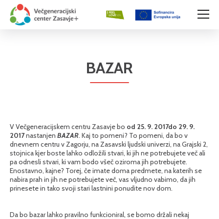
BAZAR
V Večgeneracijskem centru Zasavje bo
od
25. 9. 2017do 29. 9.
2017
nastanjen
BAZAR
. Kaj to pomeni? To pomeni, da bo v
dnevnem centru v Zagorju, na Zasavski ljudski univerzi, na Grajski 2,
stojnica kjer boste lahko odložili stvari, ki jih ne potrebujete več ali
pa odnesli stvari, ki vam bodo všeč oziroma jih potrebujete.
Enostavno, kajne? Torej, če imate doma predmete, na katerih se
nabira prah in jih ne potrebujete več, vas vljudno vabimo, da jih
prinesete in tako svoji stari lastnini ponudite nov dom.
Da bo bazar lahko pravilno funkcioniral, se bomo držali nekaj