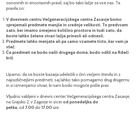
osnovnih in enostavnih pravil, saj bo tako lažje za vse nas. Ta
pravila so:
V dnevnem centru Večgeneracijskega centra Zasavje bomo
sprejemali predmete manjše in srednje velikosti. To predvsem
zato, ker imamo omejeno količino prostora in tudi zato, da
boste lahko želene stvari lažje prinesli ali odnesli.
Predmete lahko menjate ali pa samo vzamete tisto, kar vam je
všeč.
Če predmeti ne bodo našli drugega doma, bodo odšli na Rdeči
križ.
Upamo, da se boste bazarja udeležili v čim večjem številu in z
najrazličnejšimi predmeti, saj lahko tako pomagamo drug drugemu
in si izmenjamo stvari, ki nam bodo mogoče prišle prav.
Vljudno vabljeni v dnevni center Večgeneracijskega centra Zasavje,
na Grajsko 2, v Zagorje in sicer
od ponedeljka do
petka,
od
7.00
do
17.00
ure.