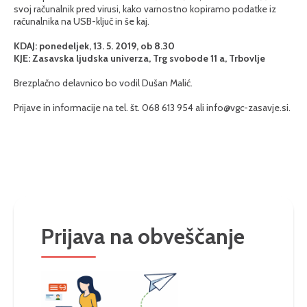
svoj računalnik pred virusi, kako varnostno kopiramo podatke iz
računalnika na USB-ključ in še kaj.
KDAJ: ponedeljek, 13. 5. 2019, ob 8.30
KJE: Zasavska ljudska univerza, Trg svobode 11 a, Trbovlje
Brezplačno delavnico bo vodil Dušan Malić.
Prijave in informacije na tel. št. 068 613 954 ali
info@vgc-zasavje.si
.
Prijava na obveščanje