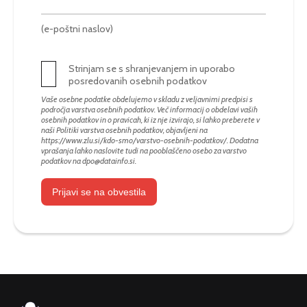
(e-poštni naslov)
Strinjam se s shranjevanjem in uporabo
posredovanih osebnih podatkov
Vaše osebne podatke obdelujemo v skladu z veljavnimi predpisi s
področja varstva osebnih podatkov. Več informacij o obdelavi vaših
osebnih podatkov in o pravicah, ki iz nje izvirajo, si lahko preberete v
naši Politiki varstva osebnih podatkov, objavljeni na
https://www.zlu.si/kdo-smo/varstvo-osebnih-podatkov/
. Dodatna
vprašanja lahko naslovite tudi na pooblaščeno osebo za varstvo
podatkov na
dpo@datainfo.si
.
Prijavi se na obvestila