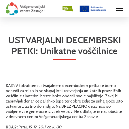
USTVARJALNI DECEMBRSKI
PETKI: Unikatne voščilnice
KAJ?:
V tokratnem ustvarjalnem decembrskem petku se bomo
posedli za mizo in se skupaj lotili ustvarjanja
unikatnih prazničnih
voščilnic
s katerimi boste lahko obdarili svoje najbližnje. Zakaj bi
zapravljali denar, če pa lahko lepe ter dobre želje za prihajajoče leto
ustvarite z lastno domišljijo. Na
BREZPLAČNO
delavnico so
vabljene vse generacije iz vseh vetrov. Ne odlašajte in nas obiščite
v dnevnem centru Večgeneracijskega centra Zasavje.
KDAJ?:
Petek, 15. 12. 2017 ob 16.00