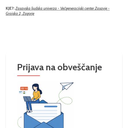
KJE?:
Zasavska ljudska univerza - Večgeneracijski center Zasavje -
Grajska 2, Zagorje
Prijava na obveščanje