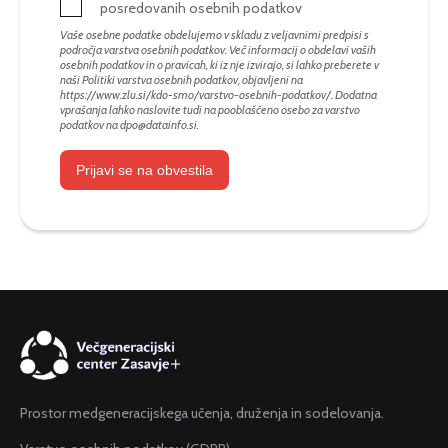
posredovanih osebnih podatkov
Vaše osebne podatke obdelujemo v skladu z veljavnimi predpisi s
področja varstva osebnih podatkov. Več informacij o obdelavi vaših
osebnih podatkov in o pravicah, ki iz nje izvirajo, si lahko preberete v
naši Politiki varstva osebnih podatkov, objavljeni na
https://www.zlu.si/kdo-smo/varstvo-osebnih-podatkov/
. Dodatna
vprašanja lahko naslovite tudi na pooblaščeno osebo za varstvo
podatkov na
dpo@datainfo.si
.
Prijavi se na obvestila
Prostor medgeneracijskega učenja, druženja in sodelovanja.