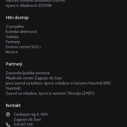
Varstvo osebnih podatkov (GDPR)
Izjava o skladnosti ZDSMA
Hitri dostop
O projektu
Koledar aktivnosti
Galerija
Partnerji
Dnevni center VGC+
Novice
Partnerji
Zasavska ljudska univerza
Mladinski center Zagorje ob Savi
Javni zavod za kulturo, šport, mladino in turizem Hrastnik (KRC
Hrastnik)
Zavod za mladino, šport in turizem Trbovlje (ZMŠT)
Kontakt
Cankarjev trg 4, 1410
Zagorje ob Savi
031 617 335