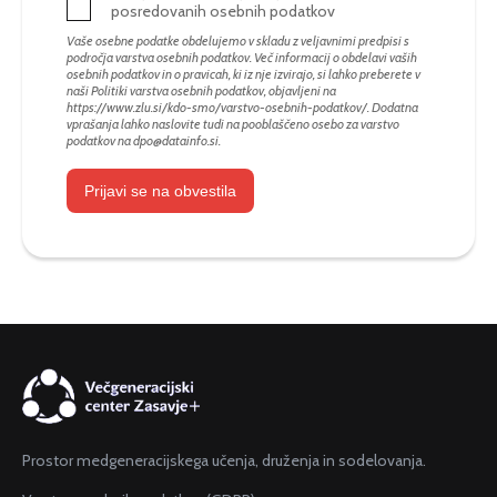
posredovanih osebnih podatkov
Vaše osebne podatke obdelujemo v skladu z veljavnimi predpisi s
področja varstva osebnih podatkov. Več informacij o obdelavi vaših
osebnih podatkov in o pravicah, ki iz nje izvirajo, si lahko preberete v
naši Politiki varstva osebnih podatkov, objavljeni na
https://www.zlu.si/kdo-smo/varstvo-osebnih-podatkov/
. Dodatna
vprašanja lahko naslovite tudi na pooblaščeno osebo za varstvo
podatkov na
dpo@datainfo.si
.
Prijavi se na obvestila
Prostor medgeneracijskega učenja, druženja in sodelovanja.