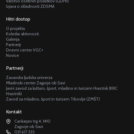
Varstvo osebnih podatkov (GDPR)
Izjava o skladnosti ZDSMA
Hitri dostop
O projektu
Koledar aktivnosti
Galerija
Partnerji
Dnevni center VGC+
Novice
Partnerji
Zasavska ljudska univerza
Mladinski center Zagorje ob Savi
Javni zavod za kulturo, šport, mladino in turizem Hrastnik (KRC
Hrastnik)
Zavod za mladino, šport in turizem Trbovlje (ZMŠT)
Kontakt
Cankarjev trg 4, 1410
Zagorje ob Savi
031 617 335