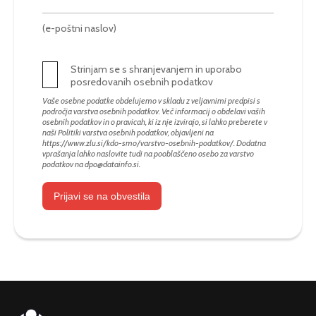
(e-poštni naslov)
Strinjam se s shranjevanjem in uporabo
posredovanih osebnih podatkov
Vaše osebne podatke obdelujemo v skladu z veljavnimi predpisi s
področja varstva osebnih podatkov. Več informacij o obdelavi vaših
osebnih podatkov in o pravicah, ki iz nje izvirajo, si lahko preberete v
naši Politiki varstva osebnih podatkov, objavljeni na
https://www.zlu.si/kdo-smo/varstvo-osebnih-podatkov/
. Dodatna
vprašanja lahko naslovite tudi na pooblaščeno osebo za varstvo
podatkov na
dpo@datainfo.si
.
Prijavi se na obvestila