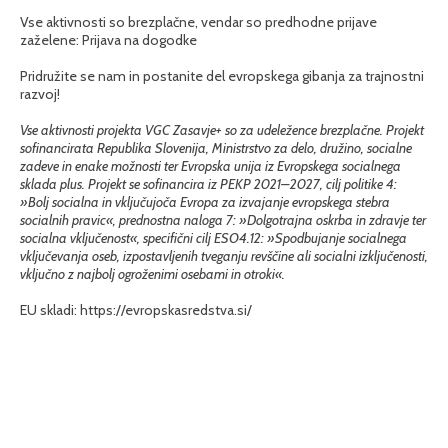
Vse aktivnosti so brezplačne, vendar so predhodne prijave
zaželene:
Prijava na dogodke
Pridružite se nam in postanite del evropskega gibanja za trajnostni
razvoj!
Vse aktivnosti projekta VGC Zasavje+ so za udeležence brezplačne. Projekt
sofinancirata Republika Slovenija, Ministrstvo za delo, družino, socialne
zadeve in enake možnosti ter Evropska unija iz Evropskega socialnega
sklada plus. Projekt se sofinancira iz PEKP 2021–2027, cilj politike 4:
»Bolj socialna in vključujoča Evropa za izvajanje evropskega stebra
socialnih pravic«, prednostna naloga 7: »Dolgotrajna oskrba in zdravje ter
socialna vključenost«, specifični cilj ESO4.12: »Spodbujanje socialnega
vključevanja oseb, izpostavljenih tveganju revščine ali socialni izključenosti,
vključno z najbolj ogroženimi osebami in otroki«.
EU skladi:
https://evropskasredstva.si/