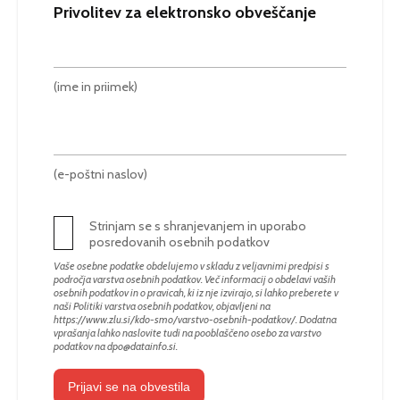
Privolitev za elektronsko obveščanje
(ime in priimek)
(e-poštni naslov)
Strinjam se s shranjevanjem in uporabo
posredovanih osebnih podatkov
Vaše osebne podatke obdelujemo v skladu z veljavnimi predpisi s
področja varstva osebnih podatkov. Več informacij o obdelavi vaših
osebnih podatkov in o pravicah, ki iz nje izvirajo, si lahko preberete v
naši Politiki varstva osebnih podatkov, objavljeni na
https://www.zlu.si/kdo-smo/varstvo-osebnih-podatkov/
. Dodatna
vprašanja lahko naslovite tudi na pooblaščeno osebo za varstvo
podatkov na
dpo@datainfo.si
.
Prijavi se na obvestila