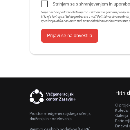
Strinjam se s shranjevanjem in upora
Vaše osebne podatke obdelujemo v skladu z veljavnimi predpisi s
ki iz nje izvirajo, si lahko preberete v naši Politiki varstva osebni
vprašanja lahko naslovite tudi na pooblaščeno osebo za varstvo
Prijavi se na obvestila
Hitri 
O proje
Koledar 
Prostor medgeneracijskega učenja,
Galerija
druženja in sodelovanja.
Partnerji
Dnevni 
Varstvo osebnih podatkov (GDPR)