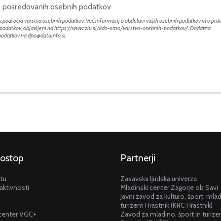
bo posredovanih osebnih podatkov
 področja varstva osebnih podatkov. Več informacij o obdelavi vaših osebnih podatkov in o prav
h podatkov, objavljeni na
https://www.zlu.si/kdo-smo/varstvo-osebnih-podatkov/
. Dodatna
 podatkov na
dpo@datainfo.si
.
dostop
Partnerji
ktu
Zasavska ljudska univerza
aktivnosti
Mladinski center Zagorje ob Savi
Javni zavod za kulturo, šport, mla
turizem Hrastnik (KRC Hrastnik)
center VGC+
Zavod za mladino, šport in turiz