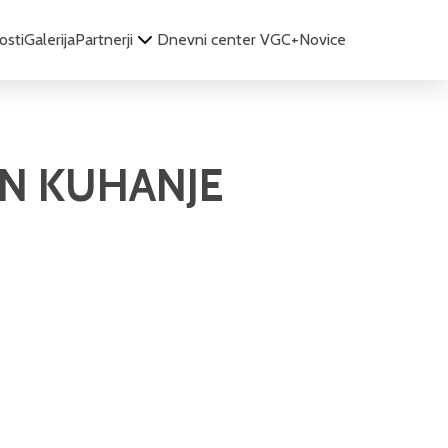
osti
Galerija
Partnerji
Dnevni center VGC+
Novice
IN KUHANJE