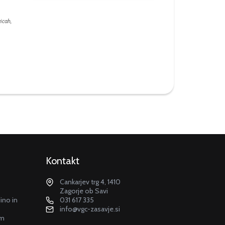
icah,
Kontakt
Cankarjev trg 4, 1410
Zagorje ob Savi
dino in
031 617 335
info@vgc-zasavje.si
em