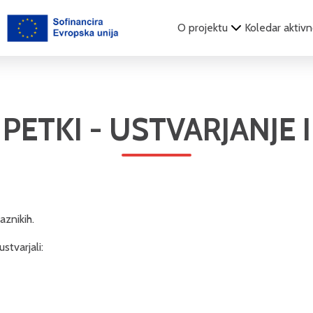
O projektu
Koledar aktivn
 PETKI - USTVARJANJE 
aznikih.
tvarjali: