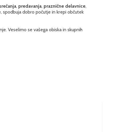
srečanja
,
predavanja
,
praznične delavnice
,
e, spodbuja dobro počutje in krepi občutek
anje. Veselimo se vašega obiska in skupnih