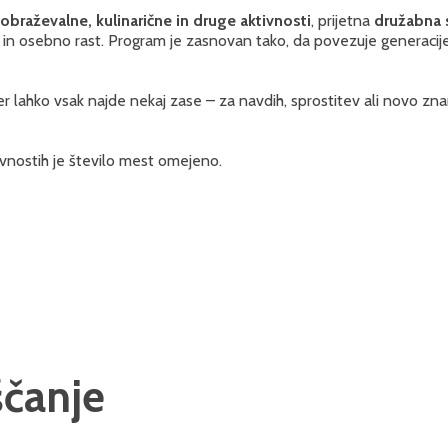
zobraževalne, kulinarične in druge aktivnosti
, prijetna
družabna 
 in osebno rast. Program je zasnovan tako, da povezuje generacij
jer lahko vsak najde nekaj zase – za navdih, sprostitev ali novo zn
ivnostih je število mest omejeno.
ščanje