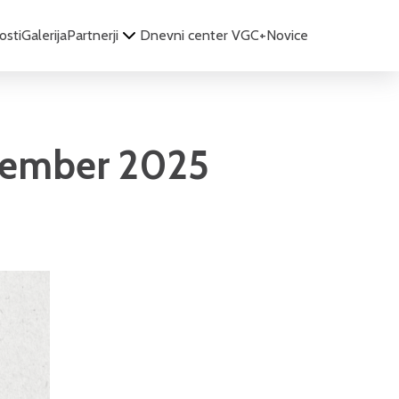
osti
Galerija
Partnerji
Dnevni center VGC+
Novice
ecember 2025