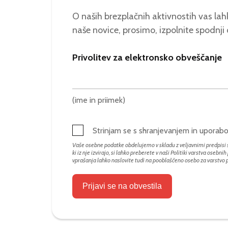
O naših brezplačnih aktivnostih vas lahk
naše novice, prosimo, izpolnite spodnji
Privolitev za elektronsko obveščanje
(ime in priimek)
Strinjam se s shranjevanjem in upora
Vaše osebne podatke obdelujemo v skladu z veljavnimi predpisi s
ki iz nje izvirajo, si lahko preberete v naši Politiki varstva osebni
vprašanja lahko naslovite tudi na pooblaščeno osebo za varstvo
Prijavi se na obvestila