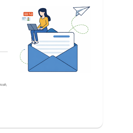
icah,