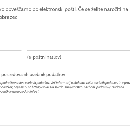
o obveščamo po elektronski pošti. Če se želite naročiti na
 obrazec.
(e-poštni naslov)
bo posredovanih osebnih podatkov
 področja varstva osebnih podatkov. Več informacij o obdelavi vaših osebnih podatkov in o prav
h podatkov, objavljeni na
https://www.zlu.si/kdo-smo/varstvo-osebnih-podatkov/
. Dodatna
 podatkov na
dpo@datainfo.si
.