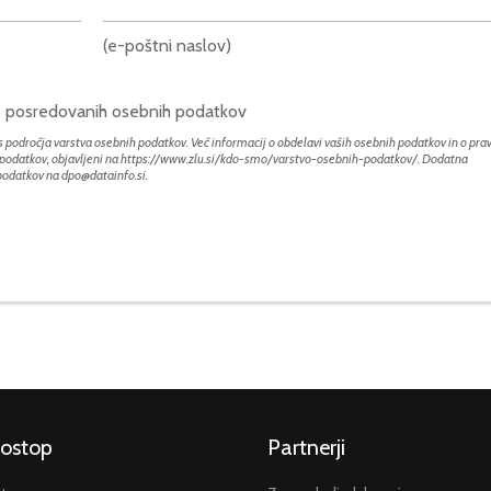
(e-poštni naslov)
bo posredovanih osebnih podatkov
 področja varstva osebnih podatkov. Več informacij o obdelavi vaših osebnih podatkov in o prav
h podatkov, objavljeni na
https://www.zlu.si/kdo-smo/varstvo-osebnih-podatkov/
. Dodatna
 podatkov na
dpo@datainfo.si
.
dostop
Partnerji