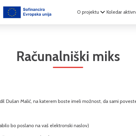
O projektu
Koledar aktivn
Računalniški miks
odil Dušan Malić, na katerem boste imeli možnost, da sami poveste, k
abilo bo poslano na vaš elektronski naslov)