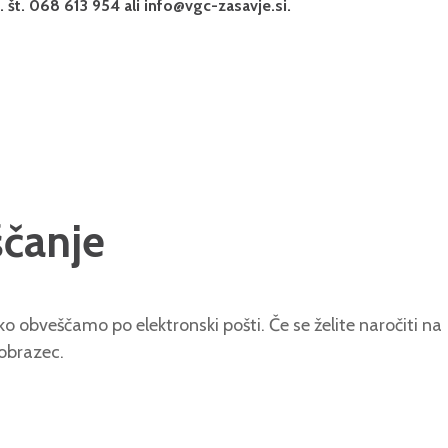
 št. 068 613 954 ali info@vgc-zasavje.si.
ščanje
o obveščamo po elektronski pošti. Če se želite naročiti na
 obrazec.