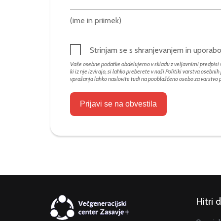
(ime in priimek)
Strinjam se s shranjevanjem in upora
Vaše osebne podatke obdelujemo v skladu z veljavnimi predpisi s
ki iz nje izvirajo, si lahko preberete v naši Politiki varstva osebni
vprašanja lahko naslovite tudi na pooblaščeno osebo za varstvo
Prijavi se na obvestila
Hitri 