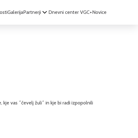
osti
Galerija
Partnerji
Dnevni center VGC+
Novice
je vas ˝čevelj žuli˝ in kje bi radi izpopolnili