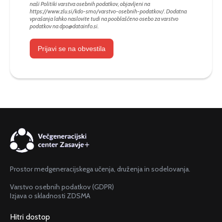
naši Politiki varstva osebnih podatkov, objavljeni na
https://www.zlu.si/kdo-smo/varstvo-osebnih-podatkov/
. Dodatna
vprašanja lahko naslovite tudi na pooblaščeno osebo za varstvo
podatkov na
dpo@datainfo.si
.
Prijavi se na obvestila
Prostor medgeneracijskega učenja, druženja in sodelovanja.
Varstvo osebnih podatkov (GDPR)
Izjava o skladnosti ZDSMA
Hitri dostop