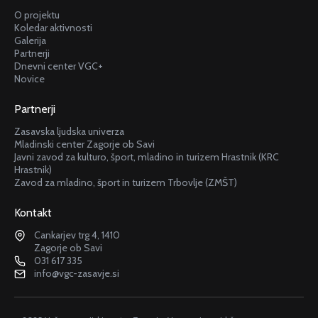
O projektu
Koledar aktivnosti
Galerija
Partnerji
Dnevni center VGC+
Novice
Partnerji
Zasavska ljudska univerza
Mladinski center Zagorje ob Savi
Javni zavod za kulturo, šport, mladino in turizem Hrastnik (KRC
Hrastnik)
Zavod za mladino, šport in turizem Trbovlje (ZMŠT)
Kontakt
Cankarjev trg 4, 1410
Zagorje ob Savi
031 617 335
info@vgc-zasavje.si