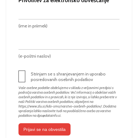
Privolitev za elektronsko obveščanje
(ime in priimek)
(e-poštni naslov)
Strinjam se s shranjevanjem in uporabo
posredovanih osebnih podatkov
Vaše osebne podatke obdelujemo v skladu z veljavnimi predpisi s
področja varstva osebnih podatkov. Več informacij o obdelavi vaših
osebnih podatkov in o pravicah, ki iz nje izvirajo, si lahko preberete v
naši Politiki varstva osebnih podatkov, objavljeni na
https://www.zlu.si/kdo-smo/varstvo-osebnih-podatkov/
. Dodatna
vprašanja lahko naslovite tudi na pooblaščeno osebo za varstvo
podatkov na
dpo@datainfo.si
.
Prijavi se na obvestila