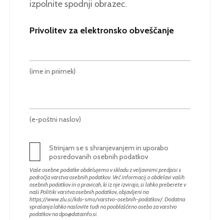
izpolnite spodnji obrazec.
Privolitev za elektronsko obveščanje
(ime in priimek)
(e-poštni naslov)
Strinjam se s shranjevanjem in uporabo
posredovanih osebnih podatkov
Vaše osebne podatke obdelujemo v skladu z veljavnimi predpisi s
področja varstva osebnih podatkov. Več informacij o obdelavi vaših
osebnih podatkov in o pravicah, ki iz nje izvirajo, si lahko preberete v
naši Politiki varstva osebnih podatkov, objavljeni na
https://www.zlu.si/kdo-smo/varstvo-osebnih-podatkov/
. Dodatna
vprašanja lahko naslovite tudi na pooblaščeno osebo za varstvo
podatkov na
dpo@datainfo.si
.