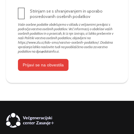
Strinjam se s shranjevanjem in uporabo
posredovanih osebnih podatkov
Vaše osebne podatke obdelujemo v skladu z veljavnimi predpisi s
področja varstva osebnih podatkov. Več informacij o obdelavi vaših
osebnih podatkov in o pravicah, ki iz nje izvirajo, si lahko preberete v
naši Politiki varstva osebnih podatkov, objavljeni na
https://www.zlu.si/kdo-smo/varstvo-osebnih-podatkov/
. Dodatna
vprašanja lahko naslovite tudi na pooblaščeno osebo za varstvo
podatkov na
dpo@datainfo.si
.
Prijavi se na obvestila