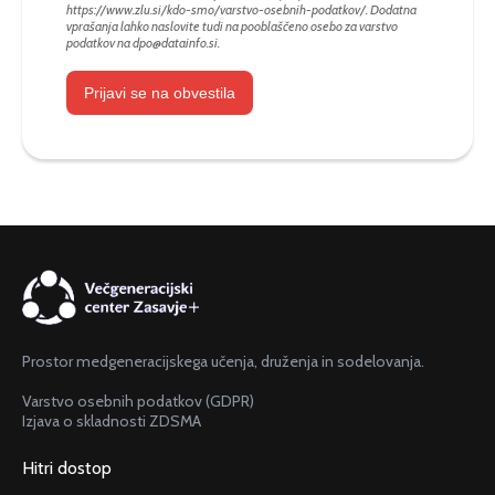
https://www.zlu.si/kdo-smo/varstvo-osebnih-podatkov/
. Dodatna
vprašanja lahko naslovite tudi na pooblaščeno osebo za varstvo
podatkov na
dpo@datainfo.si
.
Prijavi se na obvestila
Prostor medgeneracijskega učenja, druženja in sodelovanja.
Varstvo osebnih podatkov (GDPR)
Izjava o skladnosti ZDSMA
Hitri dostop