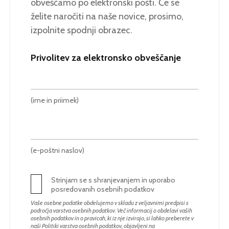
obveščamo po elektronski pošti. Če se
želite naročiti na naše novice, prosimo,
izpolnite spodnji obrazec.
Privolitev za elektronsko obveščanje
(ime in priimek)
(e-poštni naslov)
Strinjam se s shranjevanjem in uporabo
posredovanih osebnih podatkov
Vaše osebne podatke obdelujemo v skladu z veljavnimi predpisi s
področja varstva osebnih podatkov. Več informacij o obdelavi vaših
osebnih podatkov in o pravicah, ki iz nje izvirajo, si lahko preberete v
naši Politiki varstva osebnih podatkov, objavljeni na