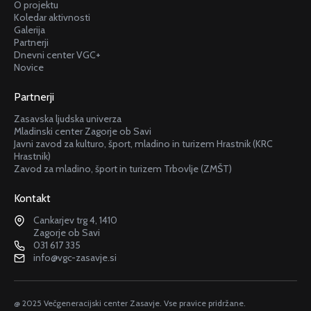
O projektu
Koledar aktivnosti
Galerija
Partnerji
Dnevni center VGC+
Novice
Partnerji
Zasavska ljudska univerza
Mladinski center Zagorje ob Savi
Javni zavod za kulturo, šport, mladino in turizem Hrastnik (KRC
Hrastnik)
Zavod za mladino, šport in turizem Trbovlje (ZMŠT)
Kontakt
Cankarjev trg 4, 1410
Zagorje ob Savi
031 617 335
info@vgc-zasavje.si
@ 2025 Večgeneracijski center Zasavje. Vse pravice pridržane.